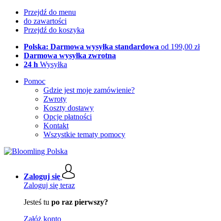
Przejdź do menu
do zawartości
Przejdź do koszyka
Polska: Darmowa wysyłka standardowa
od 199,00 zł
Darmowa wysyłka zwrotna
24 h
Wysyłka
Pomoc
Gdzie jest moje zamówienie?
Zwroty
Koszty dostawy
Opcje płatności
Kontakt
Wszystkie tematy pomocy
Zaloguj się
Zaloguj się teraz
Jesteś tu
po raz pierwszy?
Załóż konto