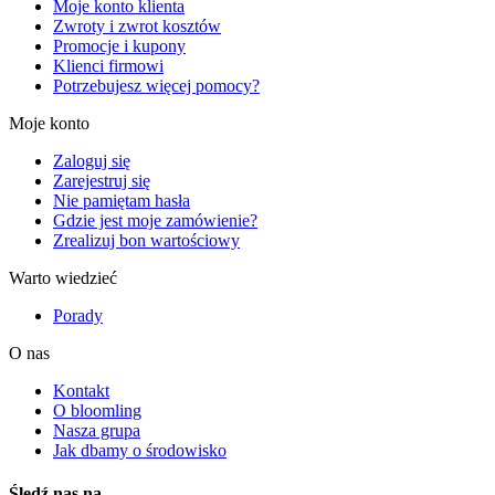
Moje konto klienta
Zwroty i zwrot kosztów
Promocje i kupony
Klienci firmowi
Potrzebujesz więcej pomocy?
Moje konto
Zaloguj się
Zarejestruj się
Nie pamiętam hasła
Gdzie jest moje zamówienie?
Zrealizuj bon wartościowy
Warto wiedzieć
Porady
O nas
Kontakt
O bloomling
Nasza grupa
Jak dbamy o środowisko
Śledź nas na