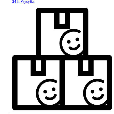
24 h
Wysyłka