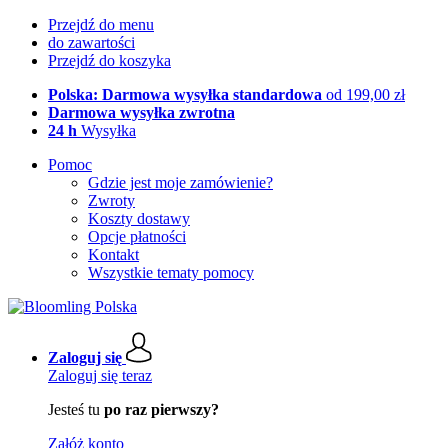
Przejdź do menu
do zawartości
Przejdź do koszyka
Polska: Darmowa wysyłka standardowa
od 199,00 zł
Darmowa wysyłka zwrotna
24 h
Wysyłka
Pomoc
Gdzie jest moje zamówienie?
Zwroty
Koszty dostawy
Opcje płatności
Kontakt
Wszystkie tematy pomocy
Zaloguj się
Zaloguj się teraz
Jesteś tu
po raz pierwszy?
Załóż konto