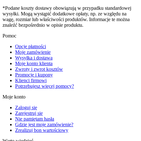
*Podane koszty dostawy obowiązują w przypadku standardowej
wysyłki. Mogą wystąpić dodatkowe opłaty, np. ze względu na
wagę, rozmiar lub właściwości produktów. Informacje te można
znaleźć bezpośrednio w opisie produktu.
Pomoc
Opcje płatności
Moje zamówienie
Wysyłka i dostawa
Moje konto klienta
Zwroty i zwrot kosztów
Promocje i kupony
Klienci firmowi
Potrzebujesz więcej pomocy?
Moje konto
Zaloguj się
Zarejestruj się
Nie pamiętam hasła
Gdzie jest moje zamówienie?
Zrealizuj bon wartościowy
Warto wiedzieć