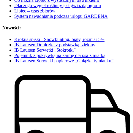
Co można zrobić z wysuszonym trawnikiem?
Dlaczego węgiel roślinny jest gwiazdą ogrodu
Lipiec – czas zbiorów
System nawadniania podczas urlopu GARDENA
Nowości:
Krokus spiski - Snowbunting, biały, rozmiar 5/+
IB Laursen Doniczka z podstawką, zielony
IB Laursen Serwetki „Stokrotki”
Pojemnik z pokrywką na karmę dla psa z miarką
IB Laursen Serwetki papierowe „Gałązka tymianku”