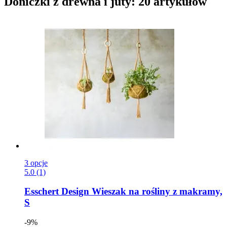
Doniczki z drewna i juty: 20 artykułów
3 opcje
5.0 (1)
Esschert Design
Wieszak na rośliny z makramy,
S
-9%