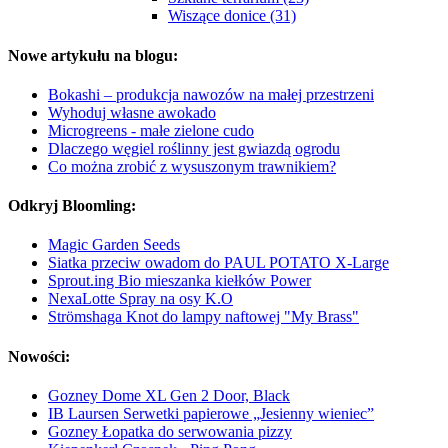
Wiszące donice (31)
Nowe artykułu na blogu:
Bokashi – produkcja nawozów na małej przestrzeni
Wyhoduj własne awokado
Microgreens - małe zielone cudo
Dlaczego węgiel roślinny jest gwiazdą ogrodu
Co można zrobić z wysuszonym trawnikiem?
Odkryj Bloomling:
Magic Garden Seeds
Siatka przeciw owadom do PAUL POTATO X-Large
Sprout.ing Bio mieszanka kiełków Power
NexaLotte Spray na osy K.O
Strömshaga Knot do lampy naftowej "My Brass"
Nowości:
Gozney Dome XL Gen 2 Door, Black
IB Laursen Serwetki papierowe „Jesienny wieniec”
Gozney Łopatka do serwowania pizzy