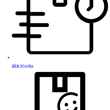
24 h
Wysyłka