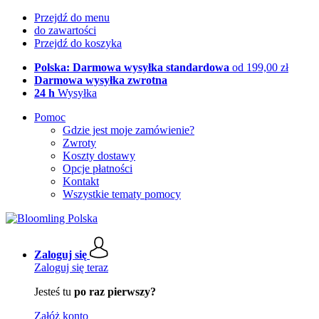
Przejdź do menu
do zawartości
Przejdź do koszyka
Polska: Darmowa wysyłka standardowa
od 199,00 zł
Darmowa wysyłka zwrotna
24 h
Wysyłka
Pomoc
Gdzie jest moje zamówienie?
Zwroty
Koszty dostawy
Opcje płatności
Kontakt
Wszystkie tematy pomocy
Zaloguj się
Zaloguj się teraz
Jesteś tu
po raz pierwszy?
Załóż konto