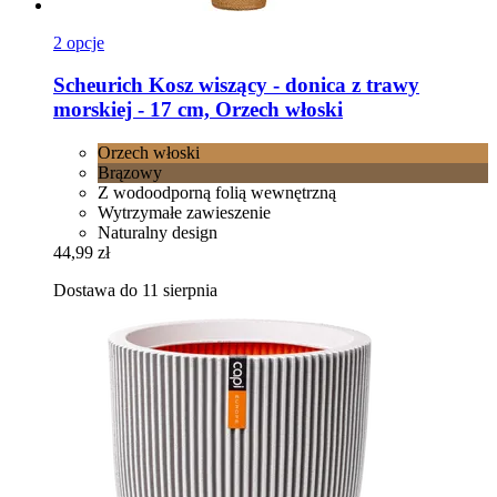
2 opcje
Scheurich
Kosz wiszący -​ donica z trawy
morskiej -​ 17 cm, Orzech włoski
Orzech włoski
Brązowy
Z wodoodporną folią wewnętrzną
Wytrzymałe zawieszenie
Naturalny design
44,99 zł
Dostawa do 11 sierpnia