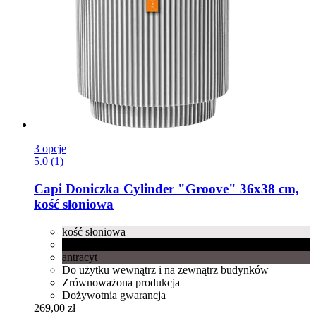
3 opcje
5.0 (1)
Capi
Doniczka Cylinder "Groove" 36x38 cm,
kość słoniowa
kość słoniowa
czarny
antracyt
Do użytku wewnątrz i na zewnątrz budynków
Zrównoważona produkcja
Dożywotnia gwarancja
269,00 zł