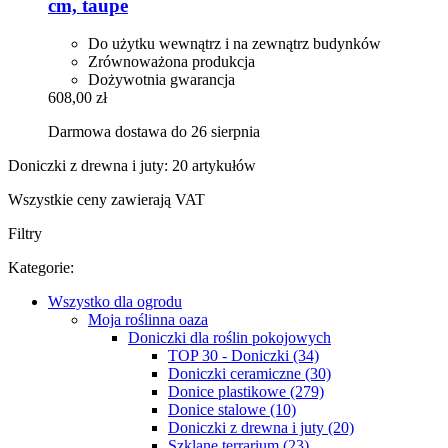
cm, taupe
Do użytku wewnątrz i na zewnątrz budynków
Zrównoważona produkcja
Dożywotnia gwarancja
608,00 zł
Darmowa dostawa do 26 sierpnia
Doniczki z drewna i juty: 20 artykułów
Wszystkie ceny zawierają VAT
Filtry
Kategorie:
Wszystko dla ogrodu
Moja roślinna oaza
Doniczki dla roślin pokojowych
TOP 30 - Doniczki (34)
Doniczki ceramiczne (30)
Donice plastikowe (279)
Donice stalowe (10)
Doniczki z drewna i juty (20)
Szklane terrarium (23)