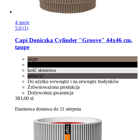
4 opcje
5.0 (1)
Capi
Doniczka Cylinder "Groove" 44x46 cm,
taupe
taupe
czarny
kość słoniowa
antracyt
Do użytku wewnątrz i na zewnątrz budynków
Zrównoważona produkcja
Dożywotnia gwarancja
383,00 zł
Darmowa dostawa do 11 sierpnia