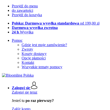
Przejdź do menu
do zawartości
Przejdź do koszyka
Polska: Darmowa wysyłka standardowa
od 199,00 zł
Darmowa wysyłka zwrotna
24 h
Wysyłka
Pomoc
Gdzie jest moje zamówienie?
Zwroty
Koszty dostawy
Opcje płatności
Kontakt
Wszystkie tematy pomocy
Zaloguj się
Zaloguj się teraz
Jesteś tu
po raz pierwszy?
Załóż konto