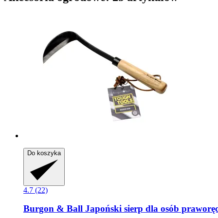
Do koszyka
4.7 (22)
Burgon & Ball
Japoński sierp dla osób praworę