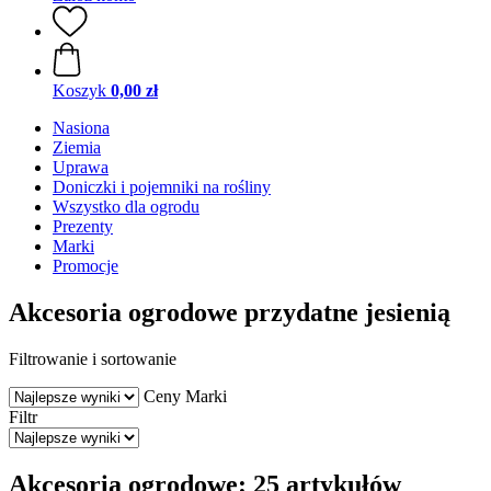
Koszyk
0,00 zł
Nasiona
Ziemia
Uprawa
Doniczki i pojemniki na rośliny
Wszystko dla ogrodu
Prezenty
Marki
Promocje
Akcesoria ogrodowe przydatne jesienią
Filtrowanie i sortowanie
Ceny
Marki
Filtr
Akcesoria ogrodowe: 25 artykułów