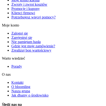
Moje konto klienta
Zwroty i zwrot kosztów
Promocje i kupony
Klienci firmowi
Potrzebujesz więcej pomocy?
Moje konto
Zaloguj się
Zarejestruj się
Nie pamiętam hasła
Gdzie jest moje zamówienie?
Zrealizuj bon wartościowy
Warto wiedzieć
Porady
O nas
Kontakt
O bloomling
Nasza grupa
Jak dbamy o środowisko
Śledź nas na