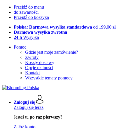
Przejdź do menu
do zawartości
Przejdź do koszyka
Polska: Darmowa wysyłka standardowa
od 199,00 zł
Darmowa wysyłka zwrotna
24 h
Wysyłka
Pomoc
Gdzie jest moje zamówienie?
Zwroty
Koszty dostawy
Opcje płatności
Kontakt
Wszystkie tematy pomocy
Zaloguj się
Zaloguj się teraz
Jesteś tu
po raz pierwszy?
Załóż konto