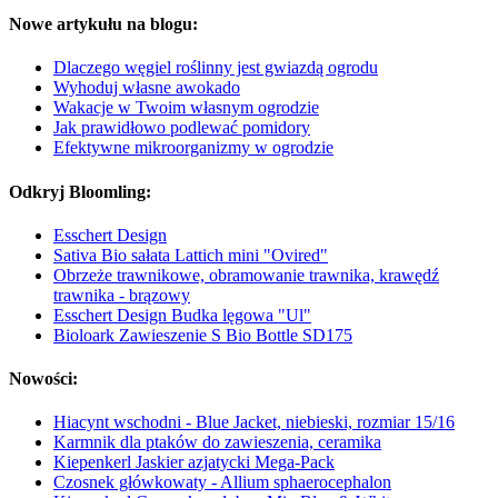
Nowe artykułu na blogu:
Dlaczego węgiel roślinny jest gwiazdą ogrodu
Wyhoduj własne awokado
Wakacje w Twoim własnym ogrodzie
Jak prawidłowo podlewać pomidory
Efektywne mikroorganizmy w ogrodzie
Odkryj Bloomling:
Esschert Design
Sativa Bio sałata Lattich mini "Ovired"
Obrzeże trawnikowe, obramowanie trawnika, krawędź
trawnika - brązowy
Esschert Design Budka lęgowa "Ul"
Bioloark Zawieszenie S Bio Bottle SD175
Nowości:
Hiacynt wschodni - Blue Jacket, niebieski, rozmiar 15/16
Karmnik dla ptaków do zawieszenia, ceramika
Kiepenkerl Jaskier azjatycki Mega-Pack
Czosnek główkowaty - Allium sphaerocephalon