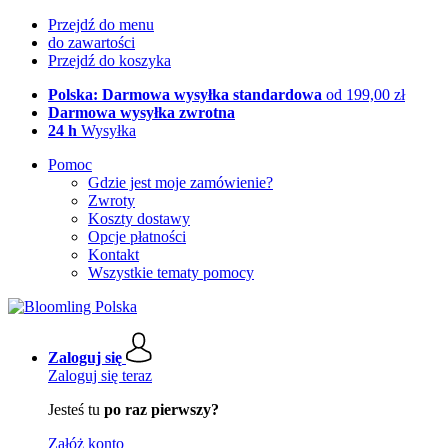
Przejdź do menu
do zawartości
Przejdź do koszyka
Polska: Darmowa wysyłka standardowa
od 199,00 zł
Darmowa wysyłka zwrotna
24 h
Wysyłka
Pomoc
Gdzie jest moje zamówienie?
Zwroty
Koszty dostawy
Opcje płatności
Kontakt
Wszystkie tematy pomocy
Zaloguj się
Zaloguj się teraz
Jesteś tu
po raz pierwszy?
Załóż konto