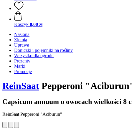
Koszyk
0,00 zł
Nasiona
Ziemia
Uprawa
Doniczki i pojemniki na rośliny
Wszystko dla ogrodu
Prezenty
Marki
Promocje
ReinSaat
Pepperoni "Aciburun
Capsicum annuum o owocach wielkości 8 
ReinSaat Pepperoni "Aciburun"