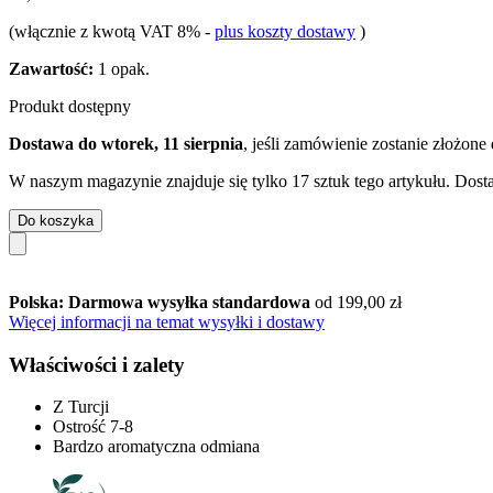
(włącznie z kwotą VAT 8%
-
plus koszty dostawy
)
Zawartość:
1 opak.
Produkt dostępny
Dostawa do wtorek, 11 sierpnia
, jeśli zamówienie zostanie złożone
W naszym magazynie znajduje się tylko 17 sztuk tego artykułu. Dosta
Do koszyka
Polska: Darmowa wysyłka standardowa
od 199,00 zł
Więcej informacji na temat wysyłki i dostawy
Właściwości i zalety
Z Turcji
Ostrość 7-8
Bardzo aromatyczna odmiana