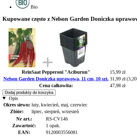
Bio
Kupowane często z Nelson Garden Doniczka uprawowa
ReinSaat Pepperoni "Aciburun"
15,99 zł
Nelson Garden Doniczka uprawowa, 11 cm, 10 szt.
31,99 zł
(3,20 
Cena całkowita:
47,98 zł
Dodaj produkty do koszyka
Opis
Okres siewu:
luty, kwiecień, maj, czerwiec
Zbiór:
lipiec, sierpień, wrzesień
Nr art.:
RS-CV146
Zawartość:
1 opak.
EAN:
9120003556081