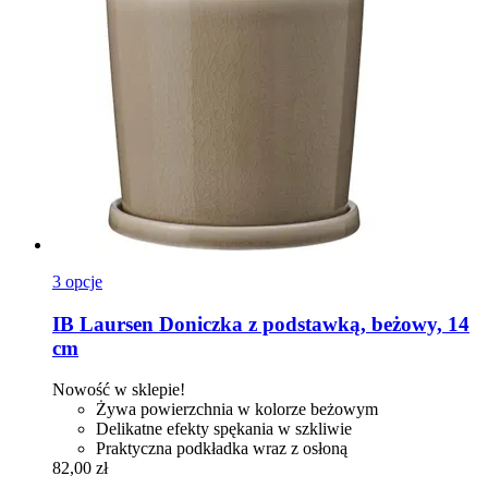
3 opcje
IB Laursen
Doniczka z podstawką, beżowy, 14
cm
Nowość w sklepie!
Żywa powierzchnia w kolorze beżowym
Delikatne efekty spękania w szkliwie
Praktyczna podkładka wraz z osłoną
82,00 zł