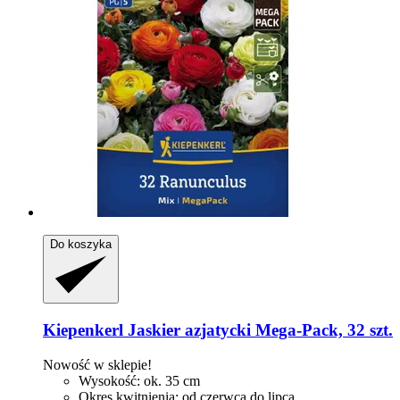
Do koszyka
Kiepenkerl
Jaskier azjatycki Mega-​Pack, 32 szt.
Nowość w sklepie!
Wysokość: ok. 35 cm
Okres kwitnienia: od czerwca do lipca