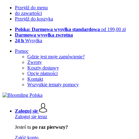
Przejdź do menu
do zawartości
Przejdź do koszyka
Polska: Darmowa wysyłka standardowa
od 199,00 zł
Darmowa wysyłka zwrotna
24 h
Wysyłka
Pomoc
Gdzie jest moje zamówienie?
Zwroty
Koszty dostawy
Opcje płatności
Kontakt
Wszystkie tematy pomocy
Zaloguj się
Zaloguj się teraz
Jesteś tu
po raz pierwszy?
Załóż konto