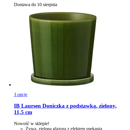
Dostawa do 10 sierpnia
3 opcje
IB Laursen
Doniczka z podstawką, zielony,
11,5 cm
Nowość w sklepie!
Żywa, zielona glazura z efektem spękania