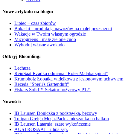
Nowe artykułu na blogu:
Lipiec – czas zbiorów
Bokashi – produkcja nawozów na małej przestrzeni
Wakacje w Twoim własnym ogrodzie
Microgreens - małe zielone cudo
Wyhoduj własne awokado
Odkryj Bloomling:
Lechuza
ReinSaat Rzadka odmiana "Roter Malabarspinat"
Krumpholz Łopatka widełkowa z jesionowym uchwytem
Rezeda "Sperli's Gartenduft"
Fiskars Solid™ Sekator nożycowy P121
Nowości:
IB Laursen Doniczka z podstawką, beżowy
Tulipan Greiga Mega-Pack - mieszanka na balkon
IB Laursen Latarnia, szare wykończenie
AUSTROSAAT Tulipa ssp.