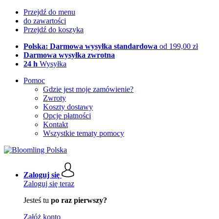
Przejdź do menu
do zawartości
Przejdź do koszyka
Polska: Darmowa wysyłka standardowa
od 199,00 zł
Darmowa wysyłka zwrotna
24 h
Wysyłka
Pomoc
Gdzie jest moje zamówienie?
Zwroty
Koszty dostawy
Opcje płatności
Kontakt
Wszystkie tematy pomocy
Zaloguj się
Zaloguj się teraz
Jesteś tu
po raz pierwszy?
Załóż konto