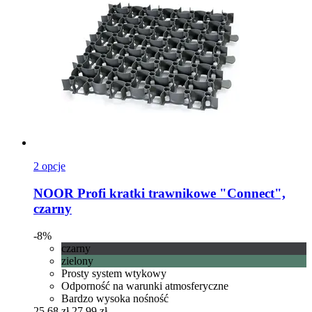
2 opcje
NOOR
Profi kratki trawnikowe "Connect",
czarny
-8%
czarny
zielony
Prosty system wtykowy
Odporność na warunki atmosferyczne
Bardzo wysoka nośność
25,68 zł
27,99 zł