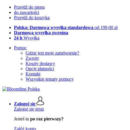
Przejdź do menu
do zawartości
Przejdź do koszyka
Polska: Darmowa wysyłka standardowa
od 199,00 zł
Darmowa wysyłka zwrotna
24 h
Wysyłka
Pomoc
Gdzie jest moje zamówienie?
Zwroty
Koszty dostawy
Opcje płatności
Kontakt
Wszystkie tematy pomocy
Zaloguj się
Zaloguj się teraz
Jesteś tu
po raz pierwszy?
Załóż konto