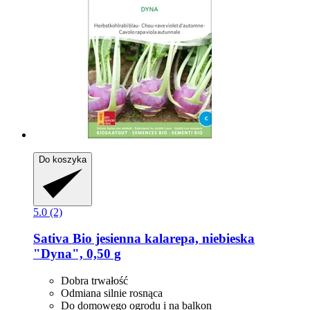
Do koszyka
5.0 (2)
Sativa
Bio jesienna kalarepa, niebieska
"Dyna", 0,50 g
Dobra trwałość
Odmiana silnie rosnąca
Do domowego ogrodu i na balkon