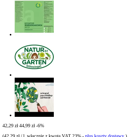
42,29 zł
44,99 zł
-6%
(
42,29 zł / l
, włącznie z kwotą VAT 23%
-
plus koszty dostawy
)