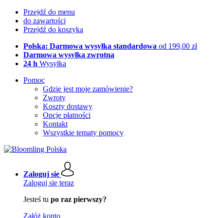
Przejdź do menu
do zawartości
Przejdź do koszyka
Polska: Darmowa wysyłka standardowa
od 199,00 zł
Darmowa wysyłka zwrotna
24 h
Wysyłka
Pomoc
Gdzie jest moje zamówienie?
Zwroty
Koszty dostawy
Opcje płatności
Kontakt
Wszystkie tematy pomocy
Zaloguj się
Zaloguj się teraz
Jesteś tu
po raz pierwszy?
Załóż konto