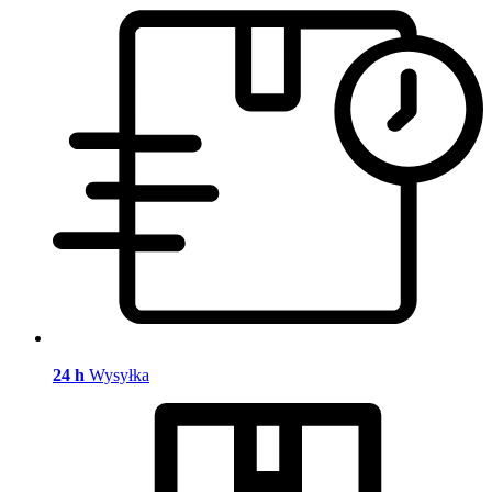
24 h
Wysyłka