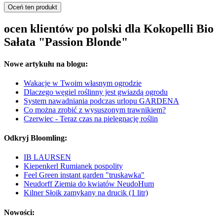
Oceń ten produkt
ocen klientów po polski dla Kokopelli Bio
Sałata "Passion Blonde"
Nowe artykułu na blogu:
Wakacje w Twoim własnym ogrodzie
Dlaczego węgiel roślinny jest gwiazdą ogrodu
System nawadniania podczas urlopu GARDENA
Co można zrobić z wysuszonym trawnikiem?
Czerwiec - Teraz czas na pielęgnację roślin
Odkryj Bloomling:
IB LAURSEN
Kiepenkerl Rumianek pospolity
Feel Green instant garden "truskawka"
Neudorff Ziemia do kwiatów NeudoHum
Kilner Słoik zamykany na drucik (1 litr)
Nowości: