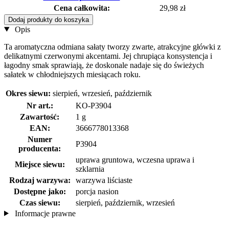
Cena całkowita:
29,98 zł
Dodaj produkty do koszyka
Opis
Ta aromatyczna odmiana sałaty tworzy zwarte, atrakcyjne główki z
delikatnymi czerwonymi akcentami. Jej chrupiąca konsystencja i
łagodny smak sprawiają, że doskonale nadaje się do świeżych
sałatek w chłodniejszych miesiącach roku.
Okres siewu:
sierpień, wrzesień, październik
Nr art.:
KO-P3904
Zawartość:
1 g
EAN:
3666778013368
Numer
P3904
producenta:
uprawa gruntowa, wczesna uprawa i
Miejsce siewu:
szklarnia
Rodzaj warzywa:
warzywa liściaste
Dostępne jako:
porcja nasion
Czas siewu:
sierpień, październik, wrzesień
Informacje prawne