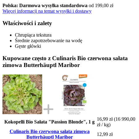
Polska: Darmowa wysyłka standardowa
od 199,00 zł
Więcej informacji na temat wysyłki i dostawy
Właściwości i zalety
Chrupiąca tekstura
Średnie zapotrzebowanie na wodę
Gęste główki
Kupowane często z Culinaris Bio czerwona sałata
zimowa Butterhäuptl Maribor
16,99 zł
(16 990,00
Kokopelli Bio Sałata "Passion Blonde", 1 g
zł / kg)
Culinaris Bio czerwona sałata zimowa
12,99 zł
Butterhäuptl Maribor