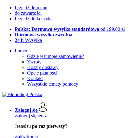
Przejdź do menu
do zawartości
Przejdź do koszyka
Polska: Darmowa wysyłka standardowa
od 199,00 zł
Darmowa wysyłka zwrotna
24 h
Wysyłka
Pomoc
Gdzie jest moje zamówienie?
Zwroty
Koszty dostawy
Opcje płatności
Kontakt
Wszystkie tematy pomocy
Zaloguj się
Zaloguj się teraz
Jesteś tu
po raz pierwszy?
Załóż konto