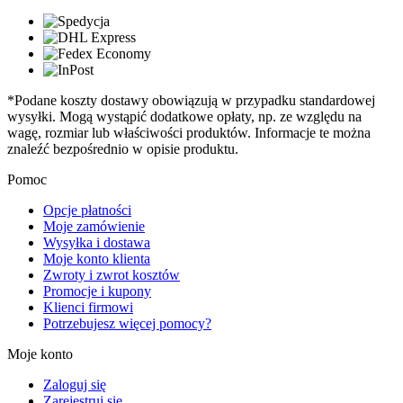
*Podane koszty dostawy obowiązują w przypadku standardowej
wysyłki. Mogą wystąpić dodatkowe opłaty, np. ze względu na
wagę, rozmiar lub właściwości produktów. Informacje te można
znaleźć bezpośrednio w opisie produktu.
Pomoc
Opcje płatności
Moje zamówienie
Wysyłka i dostawa
Moje konto klienta
Zwroty i zwrot kosztów
Promocje i kupony
Klienci firmowi
Potrzebujesz więcej pomocy?
Moje konto
Zaloguj się
Zarejestruj się