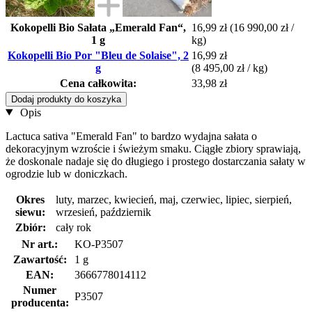
Kokopelli Bio Sałata „Emerald Fan“,
16,99 zł
(16 990,00 zł /
1 g
kg)
Kokopelli Bio Por "Bleu de Solaise", 2
16,99 zł
g
(8 495,00 zł / kg)
Cena całkowita:
33,98 zł
Dodaj produkty do koszyka
Opis
Lactuca sativa "Emerald Fan" to bardzo wydajna sałata o
dekoracyjnym wzroście i świeżym smaku. Ciągłe zbiory sprawiają,
że doskonale nadaje się do długiego i prostego dostarczania sałaty w
ogrodzie lub w doniczkach.
Okres
luty, marzec, kwiecień, maj, czerwiec, lipiec, sierpień,
siewu:
wrzesień, październik
Zbiór:
cały rok
Nr art.:
KO-P3507
Zawartość:
1 g
EAN:
3666778014112
Numer
P3507
producenta: