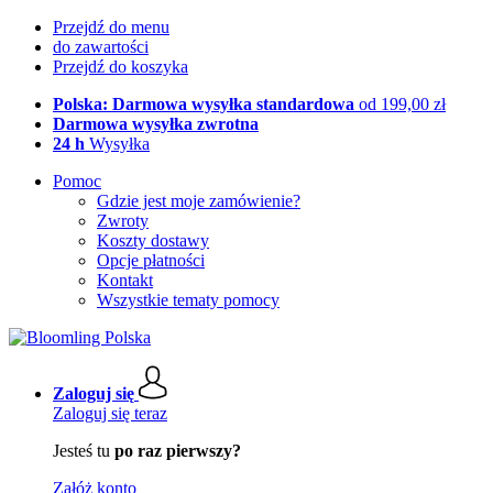
Przejdź do menu
do zawartości
Przejdź do koszyka
Polska: Darmowa wysyłka standardowa
od 199,00 zł
Darmowa wysyłka zwrotna
24 h
Wysyłka
Pomoc
Gdzie jest moje zamówienie?
Zwroty
Koszty dostawy
Opcje płatności
Kontakt
Wszystkie tematy pomocy
Zaloguj się
Zaloguj się teraz
Jesteś tu
po raz pierwszy?
Załóż konto