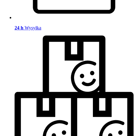
24 h
Wysyłka