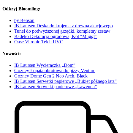
Odkryj Bloomling:
by Benson
IB Laursen Deska do krojenia z drewna akacjowego
Tunel do podwyższonej grządki, kompletny zestaw
Badeko Dekoracja ogrodowa, Kot "Muggl"
Oase Vitronic Teich UVC
Nowości:
IB Laursen Wycieraczka „Dom”
Gozney Łopata obrotowa do pizzy Venture
Gozney Dome Gen 2 Neo Arch, Black
IB Laursen Serwetki papierowe „Bukiet późnego lata”
IB Laursen Serwetki papierowe „Lawenda”