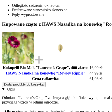
Odległość sadzenia: ok. 30 cm
Preferowane stanowisko słoneczne
Pędy wyprostowane
Kupowane często z HAWS Nasadka na konewkę "Ro
Kokopelli Bio Mak "Laureen’s Grape", 400 ziaren
16,99 zł
HAWS Nasadka na konewkę "Rowley Ripple"
44,99 zł
Cena całkowita:
61,98 zł
Dodaj produkty do koszyka
Opis
Odmiana "Laureen's Grape" zachwyca głęboko fioletowymi, niemal ak
przyciąga wzrok w letnim ogrodzie.
Okres siewu:
luty, marzec, kwiecień, maj, wrzesień, październik