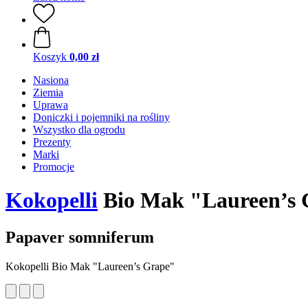
Koszyk
0,00 zł
Nasiona
Ziemia
Uprawa
Doniczki i pojemniki na rośliny
Wszystko dla ogrodu
Prezenty
Marki
Promocje
Kokopelli
Bio Mak "Laureen’s G
Papaver somniferum
Kokopelli Bio Mak "Laureen’s Grape"