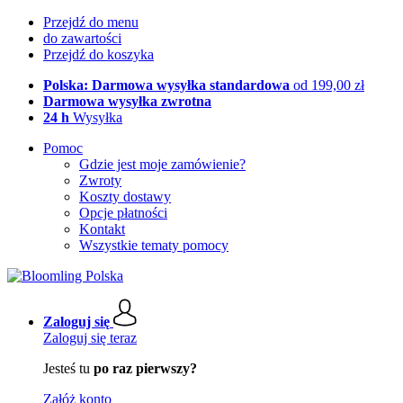
Przejdź do menu
do zawartości
Przejdź do koszyka
Polska: Darmowa wysyłka standardowa
od 199,00 zł
Darmowa wysyłka zwrotna
24 h
Wysyłka
Pomoc
Gdzie jest moje zamówienie?
Zwroty
Koszty dostawy
Opcje płatności
Kontakt
Wszystkie tematy pomocy
Zaloguj się
Zaloguj się teraz
Jesteś tu
po raz pierwszy?
Załóż konto