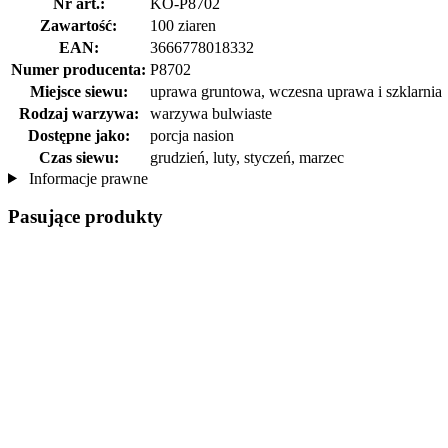
Nr art.:
KO-P8702
Zawartość:
100 ziaren
EAN:
3666778018332
Numer producenta:
P8702
Miejsce siewu:
uprawa gruntowa, wczesna uprawa i szklarnia
Rodzaj warzywa:
warzywa bulwiaste
Dostępne jako:
porcja nasion
Czas siewu:
grudzień, luty, styczeń, marzec
Informacje prawne
Pasujące produkty