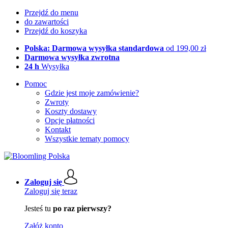
Przejdź do menu
do zawartości
Przejdź do koszyka
Polska: Darmowa wysyłka standardowa
od 199,00 zł
Darmowa wysyłka zwrotna
24 h
Wysyłka
Pomoc
Gdzie jest moje zamówienie?
Zwroty
Koszty dostawy
Opcje płatności
Kontakt
Wszystkie tematy pomocy
Zaloguj się
Zaloguj się teraz
Jesteś tu
po raz pierwszy?
Załóż konto