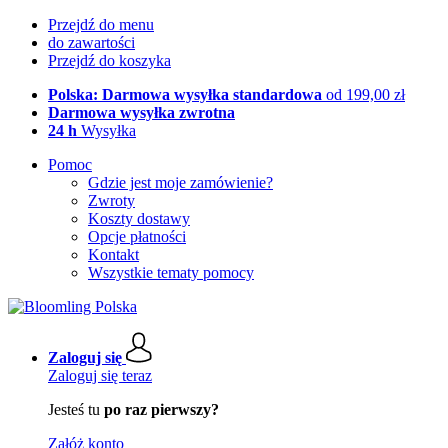
Przejdź do menu
do zawartości
Przejdź do koszyka
Polska: Darmowa wysyłka standardowa
od 199,00 zł
Darmowa wysyłka zwrotna
24 h
Wysyłka
Pomoc
Gdzie jest moje zamówienie?
Zwroty
Koszty dostawy
Opcje płatności
Kontakt
Wszystkie tematy pomocy
Zaloguj się
Zaloguj się teraz
Jesteś tu
po raz pierwszy?
Załóż konto