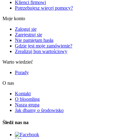
Klienci firmowi
Potrzebujesz więcej pomocy?
Moje konto
Zaloguj się
Zarejestruj się
Nie pamiętam hasła
Gdzie jest moje zamówienie?
Zrealizuj bon wartościowy
Warto wiedzieć
Porady
O nas
Kontakt
O bloomling
Nasza grupa
Jak dbamy o środowisko
Śledź nas na