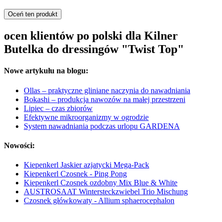
Oceń ten produkt
ocen klientów po polski dla Kilner
Butelka do dressingów "Twist Top"
Nowe artykułu na blogu:
Ollas – praktyczne gliniane naczynia do nawadniania
Bokashi – produkcja nawozów na małej przestrzeni
Lipiec – czas zbiorów
Efektywne mikroorganizmy w ogrodzie
System nawadniania podczas urlopu GARDENA
Nowości:
Kiepenkerl Jaskier azjatycki Mega-Pack
Kiepenkerl Czosnek - Ping Pong
Kiepenkerl Czosnek ozdobny Mix Blue & White
AUSTROSAAT Wintersteckzwiebel Trio Mischung
Czosnek główkowaty - Allium sphaerocephalon