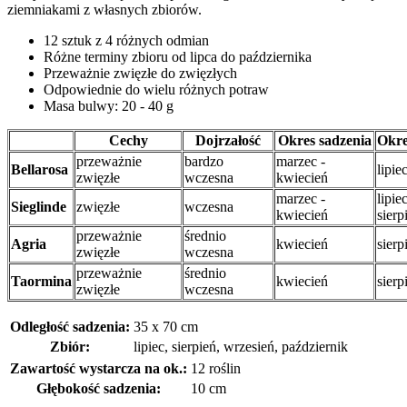
ziemniakami z własnych zbiorów.
12 sztuk z 4 różnych odmian
Różne terminy zbioru od lipca do października
Przeważnie zwięzłe do zwięzłych
Odpowiednie do wielu różnych potraw
Masa bulwy: 20 - 40 g
Cechy
Dojrzałość
Okres sadzenia
Okre
przeważnie
bardzo
marzec -
Bellarosa
lipie
zwięzłe
wczesna
kwiecień
marzec -
lipiec
Sieglinde
zwięzłe
wczesna
kwiecień
sierp
przeważnie
średnio
Agria
kwiecień
sierp
zwięzłe
wczesna
przeważnie
średnio
Taormina
kwiecień
sierp
zwięzłe
wczesna
Odległość sadzenia:
35 x 70 cm
Zbiór:
lipiec, sierpień, wrzesień, październik
Zawartość wystarcza na ok.:
12 roślin
Głębokość sadzenia:
10 cm