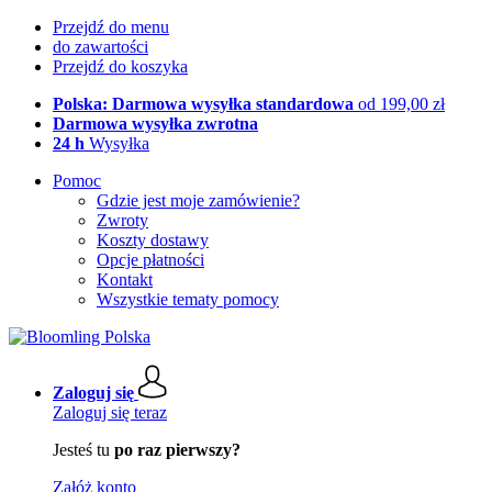
Przejdź do menu
do zawartości
Przejdź do koszyka
Polska: Darmowa wysyłka standardowa
od 199,00 zł
Darmowa wysyłka zwrotna
24 h
Wysyłka
Pomoc
Gdzie jest moje zamówienie?
Zwroty
Koszty dostawy
Opcje płatności
Kontakt
Wszystkie tematy pomocy
Zaloguj się
Zaloguj się teraz
Jesteś tu
po raz pierwszy?
Załóż konto