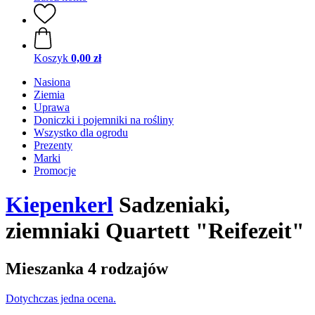
Koszyk
0,00 zł
Nasiona
Ziemia
Uprawa
Doniczki i pojemniki na rośliny
Wszystko dla ogrodu
Prezenty
Marki
Promocje
Kiepenkerl
Sadzeniaki,
ziemniaki Quartett "Reifezeit"
Mieszanka 4 rodzajów
Dotychczas jedna ocena.