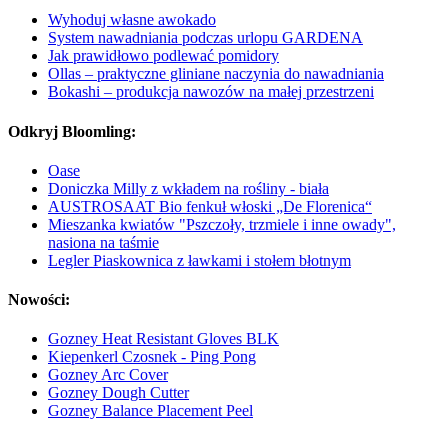
Wyhoduj własne awokado
System nawadniania podczas urlopu GARDENA
Jak prawidłowo podlewać pomidory
Ollas – praktyczne gliniane naczynia do nawadniania
Bokashi – produkcja nawozów na małej przestrzeni
Odkryj Bloomling:
Oase
Doniczka Milly z wkładem na rośliny - biała
AUSTROSAAT Bio fenkuł włoski „De Florenica“
Mieszanka kwiatów "Pszczoły, trzmiele i inne owady",
nasiona na taśmie
Legler Piaskownica z ławkami i stołem błotnym
Nowości:
Gozney Heat Resistant Gloves BLK
Kiepenkerl Czosnek - Ping Pong
Gozney Arc Cover
Gozney Dough Cutter
Gozney Balance Placement Peel