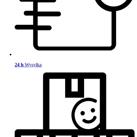
24 h
Wysyłka