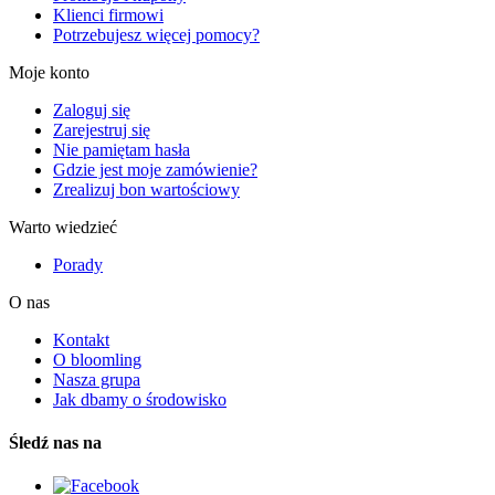
Klienci firmowi
Potrzebujesz więcej pomocy?
Moje konto
Zaloguj się
Zarejestruj się
Nie pamiętam hasła
Gdzie jest moje zamówienie?
Zrealizuj bon wartościowy
Warto wiedzieć
Porady
O nas
Kontakt
O bloomling
Nasza grupa
Jak dbamy o środowisko
Śledź nas na