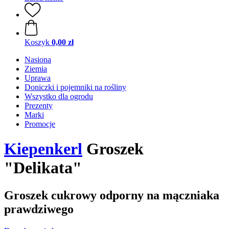
Koszyk
0,00 zł
Nasiona
Ziemia
Uprawa
Doniczki i pojemniki na rośliny
Wszystko dla ogrodu
Prezenty
Marki
Promocje
Kiepenkerl
Groszek
"Delikata"
Groszek cukrowy odporny na mączniaka
prawdziwego