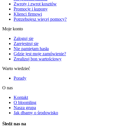
Zwroty i zwrot kosztów
Promocje i kupony
Klienci firmowi
Potrzebujesz więcej pomocy?
Moje konto
Zaloguj się
Zarejestruj się
Nie pamiętam hasła
Gdzie jest moje zamówienie?
Zrealizuj bon wartościowy
Warto wiedzieć
Porady
O nas
Kontakt
O bloomling
Nasza grupa
Jak dbamy o środowisko
Śledź nas na