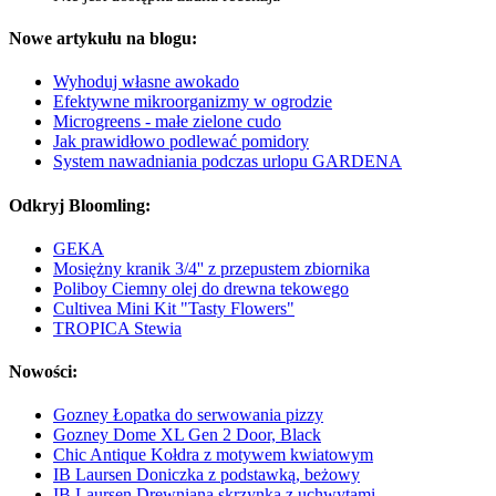
Nowe artykułu na blogu:
Wyhoduj własne awokado
Efektywne mikroorganizmy w ogrodzie
Microgreens - małe zielone cudo
Jak prawidłowo podlewać pomidory
System nawadniania podczas urlopu GARDENA
Odkryj Bloomling:
GEKA
Mosiężny kranik 3/4'' z przepustem zbiornika
Poliboy Ciemny olej do drewna tekowego
Cultivea Mini Kit "Tasty Flowers"
TROPICA Stewia
Nowości:
Gozney Łopatka do serwowania pizzy
Gozney Dome XL Gen 2 Door, Black
Chic Antique Kołdra z motywem kwiatowym
IB Laursen Doniczka z podstawką, beżowy
IB Laursen Drewniana skrzynka z uchwytami