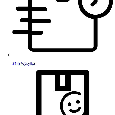
24 h
Wysyłka