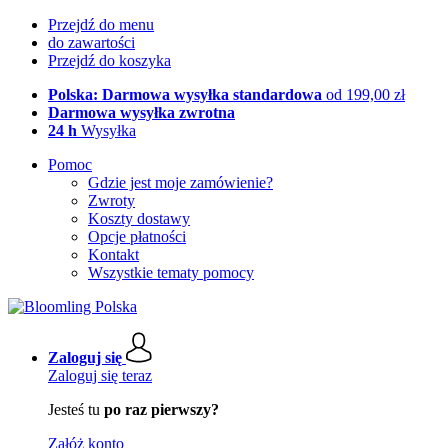
Przejdź do menu
do zawartości
Przejdź do koszyka
Polska: Darmowa wysyłka standardowa
od 199,00 zł
Darmowa wysyłka zwrotna
24 h
Wysyłka
Pomoc
Gdzie jest moje zamówienie?
Zwroty
Koszty dostawy
Opcje płatności
Kontakt
Wszystkie tematy pomocy
Zaloguj się
Zaloguj się teraz
Jesteś tu
po raz pierwszy?
Załóż konto