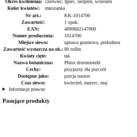
Okres kwitnienia:
czerwiec, lipiec, sierpień, wrzesień
Kolor kwiatów:
mieszanka
Nr art.:
KK-1014700
Zawartość:
1 opak.
EAN:
4099682147000
Numer producenta:
1014700
Miejsce siewu:
uprawa gruntowa, prekultura
Zawartość wystarcza na ok.:
80 roślin
Kwiaty cięte:
tak
Nazwa botaniczna:
Phlox drummondii
Cechy:
przyjazny dla pszczół
Dostępne jako:
porcja nasion
Czas siewu:
kwiecień, marzec, maj
Informacje prawne
Pasujące produkty