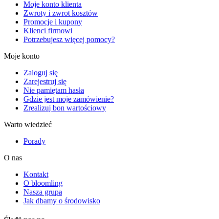
Moje konto klienta
Zwroty i zwrot kosztów
Promocje i kupony
Klienci firmowi
Potrzebujesz więcej pomocy?
Moje konto
Zaloguj się
Zarejestruj się
Nie pamiętam hasła
Gdzie jest moje zamówienie?
Zrealizuj bon wartościowy
Warto wiedzieć
Porady
O nas
Kontakt
O bloomling
Nasza grupa
Jak dbamy o środowisko