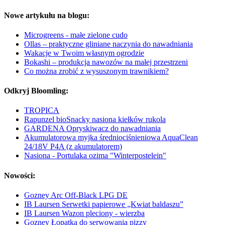
Nowe artykułu na blogu:
Microgreens - małe zielone cudo
Ollas – praktyczne gliniane naczynia do nawadniania
Wakacje w Twoim własnym ogrodzie
Bokashi – produkcja nawozów na małej przestrzeni
Co można zrobić z wysuszonym trawnikiem?
Odkryj Bloomling:
TROPICA
Rapunzel bioSnacky nasiona kiełków rukola
GARDENA Opryskiwacz do nawadniania
Akumulatorowa myjka średniociśnieniowa AquaClean
24/18V P4A (z akumulatorem)
Nasiona - Portulaka ozima "Winterpostelein"
Nowości:
Gozney Arc Off-Black LPG DE
IB Laursen Serwetki papierowe „Kwiat baldaszu”
IB Laursen Wazon pleciony - wierzba
Gozney Łopatka do serwowania pizzy