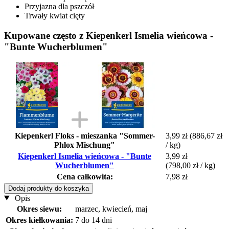
Przyjazna dla pszczół
Trwały kwiat cięty
Kupowane często z Kiepenkerl Ismelia wieńcowa -
"Bunte Wucherblumen"
Kiepenkerl Floks - mieszanka "Sommer-
3,99 zł
(886,67 zł
Phlox Mischung"
/ kg)
Kiepenkerl Ismelia wieńcowa - "Bunte
3,99 zł
Wucherblumen"
(798,00 zł / kg)
Cena całkowita:
7,98 zł
Dodaj produkty do koszyka
Opis
Okres siewu:
marzec, kwiecień, maj
Okres kiełkowania:
7 do 14 dni