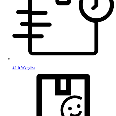
24 h
Wysyłka