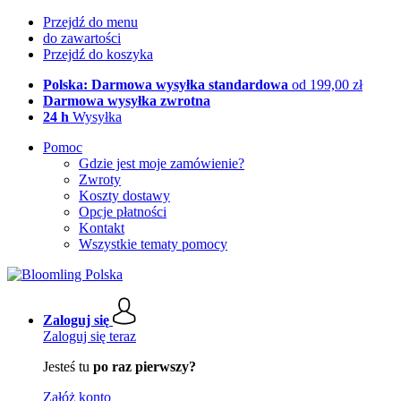
Przejdź do menu
do zawartości
Przejdź do koszyka
Polska: Darmowa wysyłka standardowa
od 199,00 zł
Darmowa wysyłka zwrotna
24 h
Wysyłka
Pomoc
Gdzie jest moje zamówienie?
Zwroty
Koszty dostawy
Opcje płatności
Kontakt
Wszystkie tematy pomocy
Zaloguj się
Zaloguj się teraz
Jesteś tu
po raz pierwszy?
Załóż konto