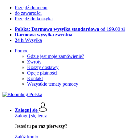
Przejdź do menu
do zawartości
Przejdź do koszyka
Polska: Darmowa wysyłka standardowa
od 199,00 zł
Darmowa wysyłka zwrotna
24 h
Wysyłka
Pomoc
Gdzie jest moje zamówienie?
Zwroty
Koszty dostawy
Opcje płatności
Kontakt
Wszystkie tematy pomocy
Zaloguj się
Zaloguj się teraz
Jesteś tu
po raz pierwszy?
Załóż konto