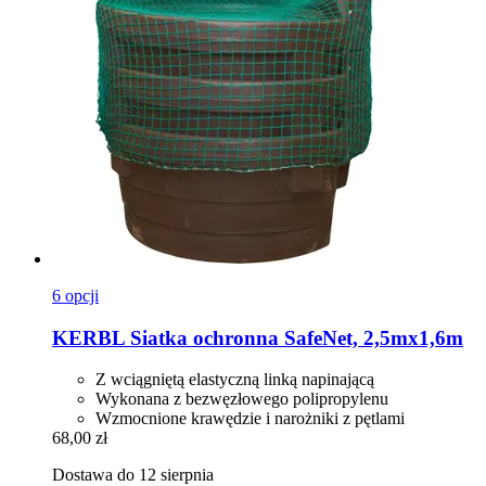
6 opcji
KERBL
Siatka ochronna SafeNet, 2,5mx1,6m
Z wciągniętą elastyczną linką napinającą
Wykonana z bezwęzłowego polipropylenu
Wzmocnione krawędzie i narożniki z pętlami
68,00 zł
Dostawa do 12 sierpnia