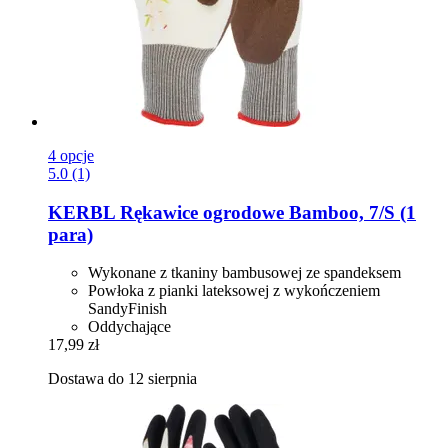
4 opcje
5.0 (1)
KERBL
Rękawice ogrodowe Bamboo, 7/S (1
para)
Wykonane z tkaniny bambusowej ze spandeksem
Powłoka z pianki lateksowej z wykończeniem
SandyFinish
Oddychające
17,99 zł
Dostawa do 12 sierpnia