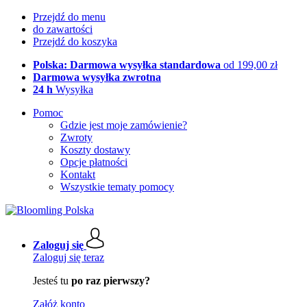
Przejdź do menu
do zawartości
Przejdź do koszyka
Polska: Darmowa wysyłka standardowa
od 199,00 zł
Darmowa wysyłka zwrotna
24 h
Wysyłka
Pomoc
Gdzie jest moje zamówienie?
Zwroty
Koszty dostawy
Opcje płatności
Kontakt
Wszystkie tematy pomocy
Zaloguj się
Zaloguj się teraz
Jesteś tu
po raz pierwszy?
Załóż konto