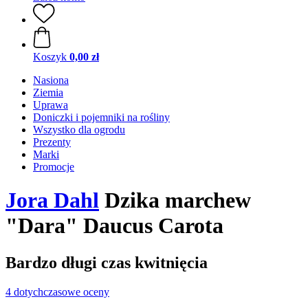
Koszyk
0,00 zł
Nasiona
Ziemia
Uprawa
Doniczki i pojemniki na rośliny
Wszystko dla ogrodu
Prezenty
Marki
Promocje
Jora Dahl
Dzika marchew
"Dara" Daucus Carota
Bardzo długi czas kwitnięcia
4 dotychczasowe oceny