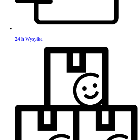
24 h
Wysyłka