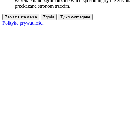
wszelkie dane zgromadzone w ten sposób nigdy nie zostaną
przekazane stronom trzecim.
Zapisz ustawienia
Zgoda
Tylko wymagane
Polityka prywatności