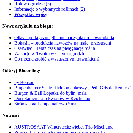
Rok w ogrodzie
(3)
Informacje o wybranych roślinach
(2)
Wszystkie wpisy
Nowe artykułu na blogu:
Ollas – praktyczne gliniane naczynia do nawadniania
Bokashi – produkcja nawozów na małej przestrzeni
Czerwiec - Teraz czas na pielęgnację roślin
Wakacje w Twoim własnym ogrodzie
Co można zrobić z wysuszonym trawnikiem?
Odkryj Bloomling:
by Benson
Bingenheimer Saatgut Melon cukrowy „Petit Gris de Rennes”
Burgon & Ball Łopatka do bylin, mała
Dürr Samen Lato kwiatów w Reichenau
Strömshaga Lampa naftowa Small
Nowości:
AUSTROSAAT Wintersteckzwiebel Trio Mischung
Pojemnik z pokrywką na karmę dla psa z miarką