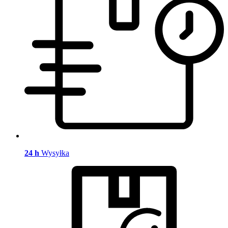
24 h
Wysyłka