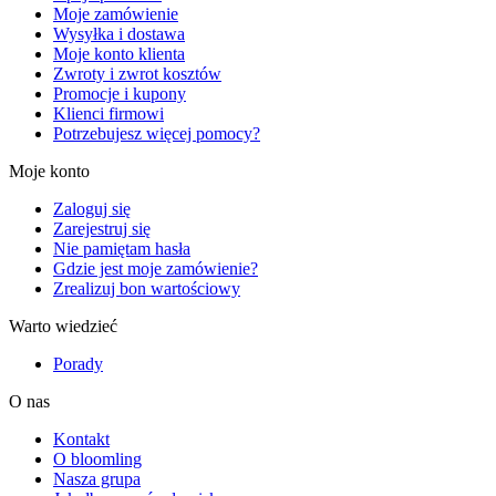
Moje zamówienie
Wysyłka i dostawa
Moje konto klienta
Zwroty i zwrot kosztów
Promocje i kupony
Klienci firmowi
Potrzebujesz więcej pomocy?
Moje konto
Zaloguj się
Zarejestruj się
Nie pamiętam hasła
Gdzie jest moje zamówienie?
Zrealizuj bon wartościowy
Warto wiedzieć
Porady
O nas
Kontakt
O bloomling
Nasza grupa