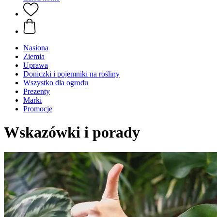
Nasiona
Ziemia
Uprawa
Doniczki i pojemniki na rośliny
Wszystko dla ogrodu
Prezenty
Marki
Promocje
Wskazówki i porady