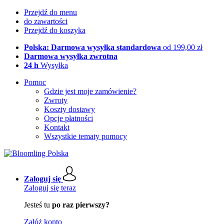
Przejdź do menu
do zawartości
Przejdź do koszyka
Polska: Darmowa wysyłka standardowa
od 199,00 zł
Darmowa wysyłka zwrotna
24 h
Wysyłka
Pomoc
Gdzie jest moje zamówienie?
Zwroty
Koszty dostawy
Opcje płatności
Kontakt
Wszystkie tematy pomocy
Zaloguj się
Zaloguj się teraz
Jesteś tu
po raz pierwszy?
Załóż konto