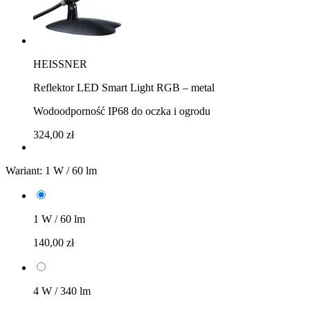
HEISSNER
Reflektor LED Smart Light RGB – metal
Wodoodporność IP68 do oczka i ogrodu
324,00 zł
Wariant:
1 W / 60 lm
1 W / 60 lm
140,00 zł
4 W / 340 lm