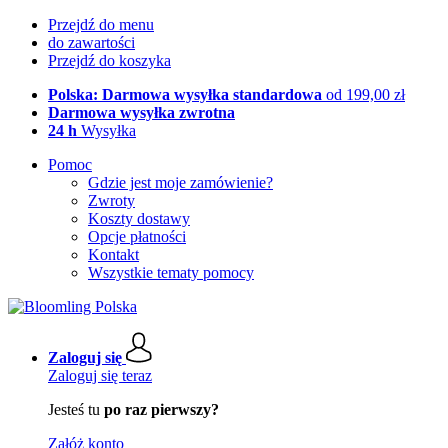
Przejdź do menu
do zawartości
Przejdź do koszyka
Polska: Darmowa wysyłka standardowa
od 199,00 zł
Darmowa wysyłka zwrotna
24 h
Wysyłka
Pomoc
Gdzie jest moje zamówienie?
Zwroty
Koszty dostawy
Opcje płatności
Kontakt
Wszystkie tematy pomocy
Zaloguj się
Zaloguj się teraz
Jesteś tu
po raz pierwszy?
Załóż konto