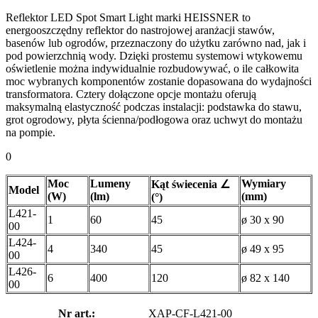
Reflektor LED Spot Smart Light marki HEISSNER to
energooszczędny reflektor do nastrojowej aranżacji stawów,
basenów lub ogrodów, przeznaczony do użytku zarówno nad, jak i
pod powierzchnią wody. Dzięki prostemu systemowi wtykowemu
oświetlenie można indywidualnie rozbudowywać, o ile całkowita
moc wybranych komponentów zostanie dopasowana do wydajności
transformatora. Cztery dołączone opcje montażu oferują
maksymalną elastyczność podczas instalacji: podstawka do stawu,
grot ogrodowy, płyta ścienna/podłogowa oraz uchwyt do montażu
na pompie.
0
Moc
Lumeny
Wymiary
Kąt świecenia ∠
Model
(W)
(lm)
(mm)
(°)
L421-
1
60
45
ø 30 x 90
00
L424-
4
340
45
ø 49 x 95
00
L426-
6
400
120
ø 82 x 140
00
Nr art.:
XAP-CF-L421-00