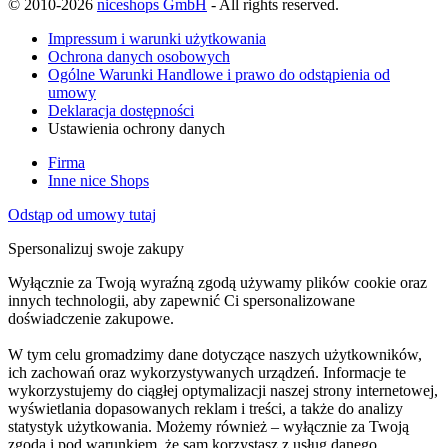
© 2010-2026
niceshops GmbH
- All rights reserved.
Impressum i warunki użytkowania
Ochrona danych osobowych
Ogólne Warunki Handlowe i prawo do odstąpienia od
umowy
Deklaracja dostępności
Ustawienia ochrony danych
Firma
Inne nice Shops
Odstąp od umowy tutaj
Spersonalizuj swoje zakupy
Wyłącznie za Twoją wyraźną zgodą używamy plików cookie oraz
innych technologii, aby zapewnić Ci spersonalizowane
doświadczenie zakupowe.
W tym celu gromadzimy dane dotyczące naszych użytkowników,
ich zachowań oraz wykorzystywanych urządzeń. Informacje te
wykorzystujemy do ciągłej optymalizacji naszej strony internetowej,
wyświetlania dopasowanych reklam i treści, a także do analizy
statystyk użytkowania. Możemy również – wyłącznie za Twoją
zgodą i pod warunkiem, że sam korzystasz z usług danego