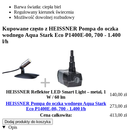
Barwa światła: ciepła biel
Regulowany kierunek świecenia
Możliwość dowolnej rozbudowy
Kupowane często z HEISSNER Pompa do oczka
wodnego Aqua Stark Eco P1400E-00, 700 - 1.400
l/h
HEISSNER Reflektor LED Smart Light – metal, 1
140,00 zł
W / 60 lm
HEISSNER Pompa do oczka wodnego Aqua Stark
273,00 zł
Eco P1400E-00, 700 - 1.400 l/h
Cena całkowita:
413,00 zł
Dodaj produkty do koszyka
Opis