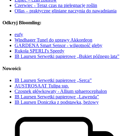
Czerwiec - Teraz czas na pielęgnację roślin
Ollas – praktyczne gliniane naczynia do nawadniania
Odkryj Bloomling:
eufy
Windhager Tunel do uprawy Akkordeon
GARDENA Smart Sensor - wilgotność gleby
Rukola SPERLI's Speedy
IB Laursen Serwetki papierowe „Bukiet późnego lata”
Nowości:
IB Laursen Serwetki papierowe „Serca”
AUSTROSAAT Tulipa ssp.
Czosnek główkowaty - Allium sphaerocephalon
IB Laursen Serwetki papierowe „Lawenda”
IB Laursen Doniczka z podstawką, beżowy