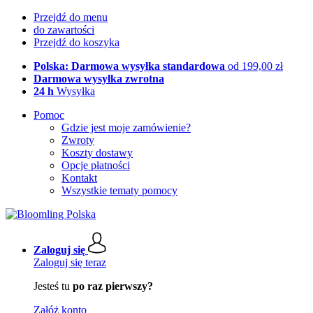
Przejdź do menu
do zawartości
Przejdź do koszyka
Polska: Darmowa wysyłka standardowa
od 199,00 zł
Darmowa wysyłka zwrotna
24 h
Wysyłka
Pomoc
Gdzie jest moje zamówienie?
Zwroty
Koszty dostawy
Opcje płatności
Kontakt
Wszystkie tematy pomocy
Zaloguj się
Zaloguj się teraz
Jesteś tu
po raz pierwszy?
Załóż konto