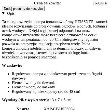
Cena całkowita:
169,99 zł
Dodaj produkty do koszyka
Opis
Ta energooszczędna pompa fontannowa firmy HEISSNER stanowi
idealne rozwiązanie do projektowania ogrodów wodnych, fontann i
oczek wodnych. Dzięki wyjątkowej odporności na mróz,
kompaktowe urządzenie może bezpiecznie zimować w oczku
wodnym w temperaturach do -20°C, a zintegrowany regulator
pozwala na precyzyjną regulację przepływu wody. Pełna
kompatybilność z inteligentnymi systemami wtyczek umożliwia
również nowoczesną, sterowaną czasowo obsługę fontann
bezpośrednio za pomocą smartfona.
W zestawie:
Regulowana pompa z dodatkowym przyłączem do figurki
stawowej
Element wodny do dzwonka
Element wodny do kaskady
Regulowany kij teleskopowy (20 do 48 cm)
Wymiary (dł. x wys. x szer.):
13 x 7 x 5 cm
Nr art.:
XAP-CF-HSP600-i