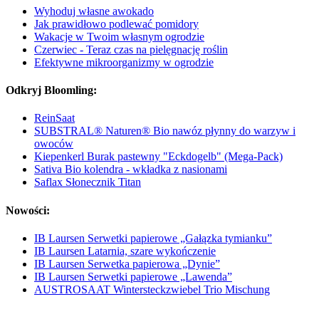
Wyhoduj własne awokado
Jak prawidłowo podlewać pomidory
Wakacje w Twoim własnym ogrodzie
Czerwiec - Teraz czas na pielęgnację roślin
Efektywne mikroorganizmy w ogrodzie
Odkryj Bloomling:
ReinSaat
SUBSTRAL® Naturen® Bio nawóz płynny do warzyw i
owoców
Kiepenkerl Burak pastewny "Eckdogelb" (Mega-Pack)
Sativa Bio kolendra - wkładka z nasionami
Saflax Słonecznik Titan
Nowości:
IB Laursen Serwetki papierowe „Gałązka tymianku”
IB Laursen Latarnia, szare wykończenie
IB Laursen Serwetka papierowa „Dynie”
IB Laursen Serwetki papierowe „Lawenda”
AUSTROSAAT Wintersteckzwiebel Trio Mischung