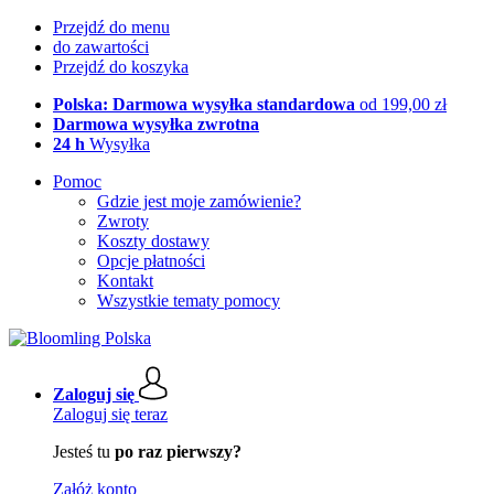
Przejdź do menu
do zawartości
Przejdź do koszyka
Polska: Darmowa wysyłka standardowa
od 199,00 zł
Darmowa wysyłka zwrotna
24 h
Wysyłka
Pomoc
Gdzie jest moje zamówienie?
Zwroty
Koszty dostawy
Opcje płatności
Kontakt
Wszystkie tematy pomocy
Zaloguj się
Zaloguj się teraz
Jesteś tu
po raz pierwszy?
Załóż konto