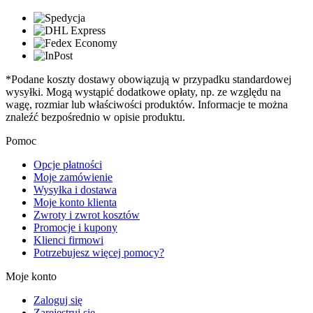
*Podane koszty dostawy obowiązują w przypadku standardowej
wysyłki. Mogą wystąpić dodatkowe opłaty, np. ze względu na
wagę, rozmiar lub właściwości produktów. Informacje te można
znaleźć bezpośrednio w opisie produktu.
Pomoc
Opcje płatności
Moje zamówienie
Wysyłka i dostawa
Moje konto klienta
Zwroty i zwrot kosztów
Promocje i kupony
Klienci firmowi
Potrzebujesz więcej pomocy?
Moje konto
Zaloguj się
Zarejestruj się