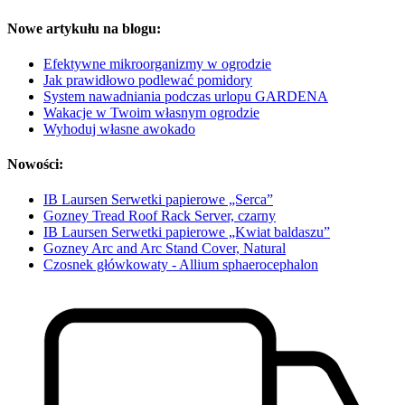
Nowe artykułu na blogu:
Efektywne mikroorganizmy w ogrodzie
Jak prawidłowo podlewać pomidory
System nawadniania podczas urlopu GARDENA
Wakacje w Twoim własnym ogrodzie
Wyhoduj własne awokado
Nowości:
IB Laursen Serwetki papierowe „Serca”
Gozney Tread Roof Rack Server, czarny
IB Laursen Serwetki papierowe „Kwiat baldaszu”
Gozney Arc and Arc Stand Cover, Natural
Czosnek główkowaty - Allium sphaerocephalon