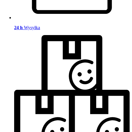
24 h
Wysyłka