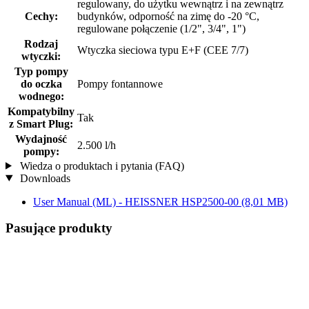
regulowany, do użytku wewnątrz i na zewnątrz
Cechy:
budynków, odporność na zimę do -20 °C,
regulowane połączenie (1/2", 3/4", 1")
Rodzaj
Wtyczka sieciowa typu E+F (CEE 7/7)
wtyczki:
Typ pompy
do oczka
Pompy fontannowe
wodnego:
Kompatybilny
Tak
z Smart Plug:
Wydajność
2.500 l/h
pompy:
Wiedza o produktach i pytania (FAQ)
Downloads
User Manual (ML) - HEISSNER HSP2500-00
(8,01 MB)
Pasujące produkty