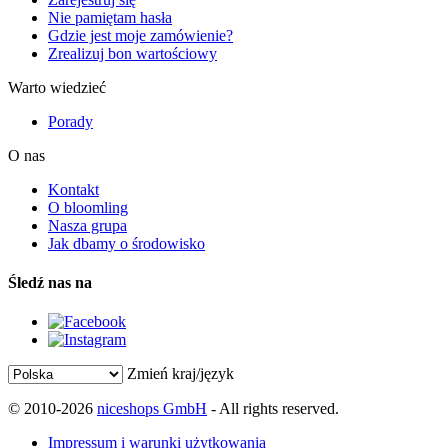
Nie pamiętam hasła
Gdzie jest moje zamówienie?
Zrealizuj bon wartościowy
Warto wiedzieć
Porady
O nas
Kontakt
O bloomling
Nasza grupa
Jak dbamy o środowisko
Śledź nas na
Zmień kraj/język
© 2010-2026
niceshops GmbH
- All rights reserved.
Impressum i warunki użytkowania