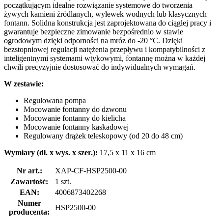
początkującym idealne rozwiązanie systemowe do tworzenia
żywych kamieni źródlanych, wylewek wodnych lub klasycznych
fontann. Solidna konstrukcja jest zaprojektowana do ciągłej pracy i
gwarantuje bezpieczne zimowanie bezpośrednio w stawie
ogrodowym dzięki odporności na mróz do -20 °C. Dzięki
bezstopniowej regulacji natężenia przepływu i kompatybilności z
inteligentnymi systemami wtykowymi, fontannę można w każdej
chwili precyzyjnie dostosować do indywidualnych wymagań.
W zestawie:
Regulowana pompa
Mocowanie fontanny do dzwonu
Mocowanie fontanny do kielicha
Mocowanie fontanny kaskadowej
Regulowany drążek teleskopowy (od 20 do 48 cm)
Wymiary (dł. x wys. x szer.):
17,5 x 11 x 16 cm
Nr art.:
XAP-CF-HSP2500-00
Zawartość:
1 szt.
EAN:
4006873402268
Numer
HSP2500-00
producenta: