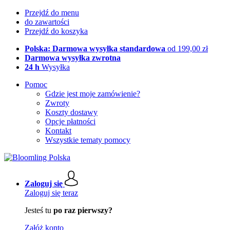
Przejdź do menu
do zawartości
Przejdź do koszyka
Polska: Darmowa wysyłka standardowa
od 199,00 zł
Darmowa wysyłka zwrotna
24 h
Wysyłka
Pomoc
Gdzie jest moje zamówienie?
Zwroty
Koszty dostawy
Opcje płatności
Kontakt
Wszystkie tematy pomocy
Zaloguj się
Zaloguj się teraz
Jesteś tu
po raz pierwszy?
Załóż konto