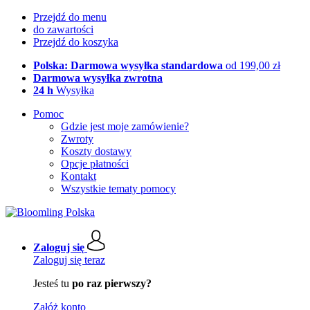
Przejdź do menu
do zawartości
Przejdź do koszyka
Polska: Darmowa wysyłka standardowa
od 199,00 zł
Darmowa wysyłka zwrotna
24 h
Wysyłka
Pomoc
Gdzie jest moje zamówienie?
Zwroty
Koszty dostawy
Opcje płatności
Kontakt
Wszystkie tematy pomocy
Zaloguj się
Zaloguj się teraz
Jesteś tu
po raz pierwszy?
Załóż konto