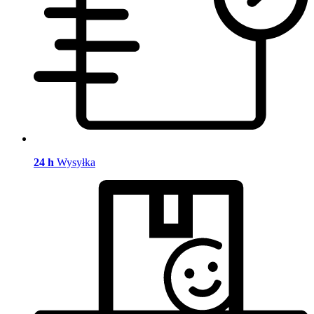
24 h
Wysyłka