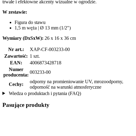
trwałe i efektowne akcenty wizualne w ogrodzie.
W zestawie:
Figura do stawu
1,5 m węża | Ø 13 mm (1/2")
Wymiary (DxSxW):
26 x 16 x 36 cm
Nr art.:
XAP-CF-003233-00
Zawartość:
1 szt.
EAN:
4006873428718
Numer
003233-00
producenta:
odporny na promieniowanie UV, mrozoodporny,
Cechy:
odporność na warunki atmosferyczne
Wiedza o produktach i pytania (FAQ)
Pasujące produkty