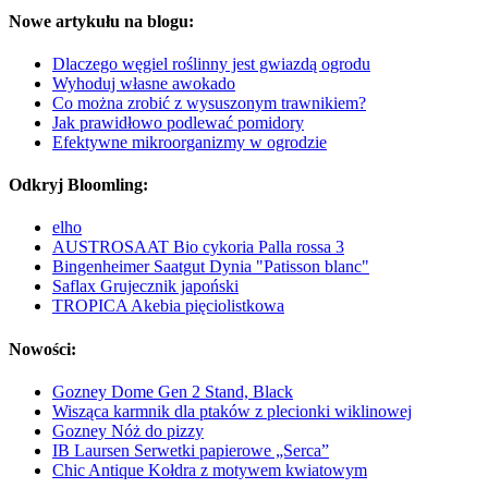
Nowe artykułu na blogu:
Dlaczego węgiel roślinny jest gwiazdą ogrodu
Wyhoduj własne awokado
Co można zrobić z wysuszonym trawnikiem?
Jak prawidłowo podlewać pomidory
Efektywne mikroorganizmy w ogrodzie
Odkryj Bloomling:
elho
AUSTROSAAT Bio cykoria Palla rossa 3
Bingenheimer Saatgut Dynia "Patisson blanc"
Saflax Grujecznik japoński
TROPICA Akebia pięciolistkowa
Nowości:
Gozney Dome Gen 2 Stand, Black
Wisząca karmnik dla ptaków z plecionki wiklinowej
Gozney Nóż do pizzy
IB Laursen Serwetki papierowe „Serca”
Chic Antique Kołdra z motywem kwiatowym