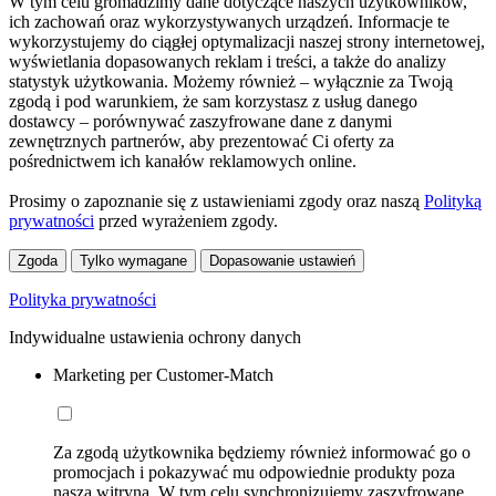
W tym celu gromadzimy dane dotyczące naszych użytkowników,
ich zachowań oraz wykorzystywanych urządzeń. Informacje te
wykorzystujemy do ciągłej optymalizacji naszej strony internetowej,
wyświetlania dopasowanych reklam i treści, a także do analizy
statystyk użytkowania. Możemy również – wyłącznie za Twoją
zgodą i pod warunkiem, że sam korzystasz z usług danego
dostawcy – porównywać zaszyfrowane dane z danymi
zewnętrznych partnerów, aby prezentować Ci oferty za
pośrednictwem ich kanałów reklamowych online.
Prosimy o zapoznanie się z ustawieniami zgody oraz naszą
Polityką
prywatności
przed wyrażeniem zgody.
Zgoda
Tylko wymagane
Dopasowanie ustawień
Polityka prywatności
Indywidualne ustawienia ochrony danych
Marketing per Customer-Match
Za zgodą użytkownika będziemy również informować go o
promocjach i pokazywać mu odpowiednie produkty poza
naszą witryną. W tym celu synchronizujemy zaszyfrowane