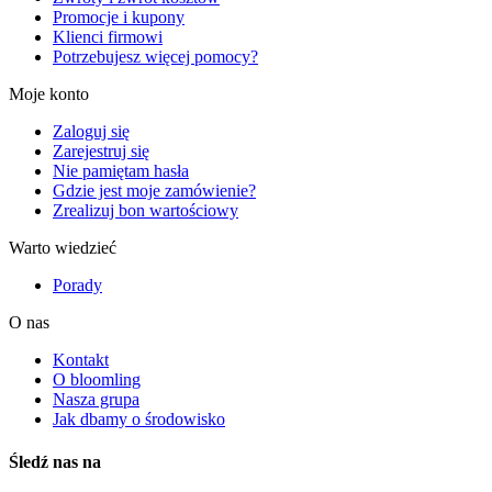
Promocje i kupony
Klienci firmowi
Potrzebujesz więcej pomocy?
Moje konto
Zaloguj się
Zarejestruj się
Nie pamiętam hasła
Gdzie jest moje zamówienie?
Zrealizuj bon wartościowy
Warto wiedzieć
Porady
O nas
Kontakt
O bloomling
Nasza grupa
Jak dbamy o środowisko
Śledź nas na