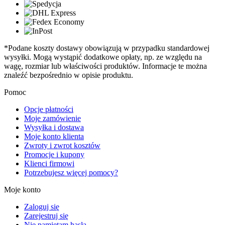
*Podane koszty dostawy obowiązują w przypadku standardowej
wysyłki. Mogą wystąpić dodatkowe opłaty, np. ze względu na
wagę, rozmiar lub właściwości produktów. Informacje te można
znaleźć bezpośrednio w opisie produktu.
Pomoc
Opcje płatności
Moje zamówienie
Wysyłka i dostawa
Moje konto klienta
Zwroty i zwrot kosztów
Promocje i kupony
Klienci firmowi
Potrzebujesz więcej pomocy?
Moje konto
Zaloguj się
Zarejestruj się
Nie pamiętam hasła