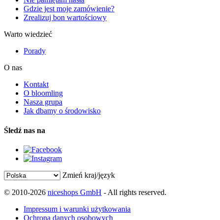
Gdzie jest moje zamówienie?
Zrealizuj bon wartościowy
Warto wiedzieć
Porady
O nas
Kontakt
O bloomling
Nasza grupa
Jak dbamy o środowisko
Śledź nas na
Zmień kraj/język
© 2010-2026
niceshops GmbH
- All rights reserved.
Impressum i warunki użytkowania
Ochrona danych osobowych