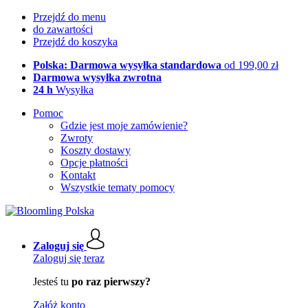
Przejdź do menu
do zawartości
Przejdź do koszyka
Polska: Darmowa wysyłka standardowa
od 199,00 zł
Darmowa wysyłka zwrotna
24 h
Wysyłka
Pomoc
Gdzie jest moje zamówienie?
Zwroty
Koszty dostawy
Opcje płatności
Kontakt
Wszystkie tematy pomocy
Zaloguj się
Zaloguj się teraz
Jesteś tu
po raz pierwszy?
Załóż konto