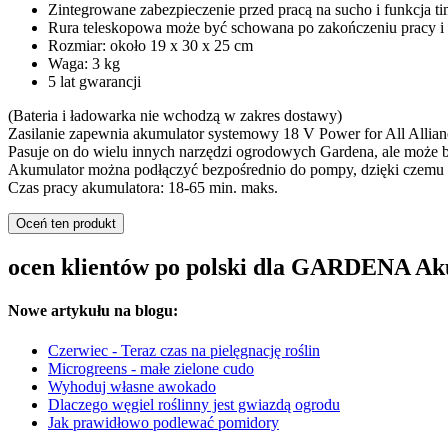
Zintegrowane zabezpieczenie przed pracą na sucho i funkcja ti
Rura teleskopowa może być schowana po zakończeniu pracy i 
Rozmiar: około 19 x 30 x 25 cm
Waga: 3 kg
5 lat gwarancji
(Bateria i ładowarka nie wchodzą w zakres dostawy)
Zasilanie zapewnia akumulator systemowy 18 V Power for All Allianc
Pasuje on do wielu innych narzędzi ogrodowych Gardena, ale może
Akumulator można podłączyć bezpośrednio do pompy, dzięki czemu 
Czas pracy akumulatora: 18-65 min. maks.
Oceń ten produkt
ocen klientów po polski dla GARDENA Ak
Nowe artykułu na blogu:
Czerwiec - Teraz czas na pielęgnację roślin
Microgreens - małe zielone cudo
Wyhoduj własne awokado
Dlaczego węgiel roślinny jest gwiazdą ogrodu
Jak prawidłowo podlewać pomidory