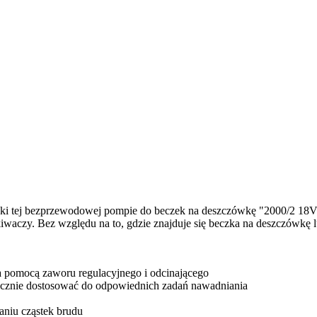
ięki tej bezprzewodowej pompie do beczek na deszczówkę "2000/2 1
aczy. Bez względu na to, gdzie znajduje się beczka na deszczówkę lub 
 pomocą zaworu regulacyjnego i odcinającego
cznie dostosować do odpowiednich zadań nawadniania
aniu cząstek brudu