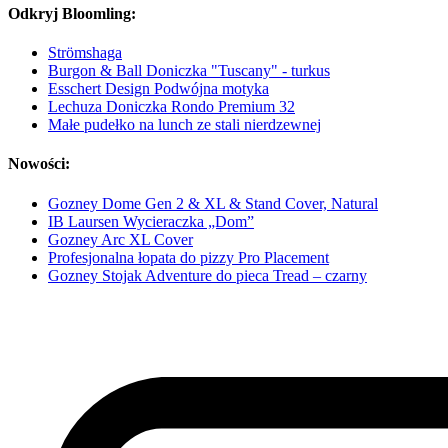
Odkryj Bloomling:
Strömshaga
Burgon & Ball Doniczka "Tuscany" - turkus
Esschert Design Podwójna motyka
Lechuza Doniczka Rondo Premium 32
Małe pudełko na lunch ze stali nierdzewnej
Nowości:
Gozney Dome Gen 2 & XL & Stand Cover, Natural
IB Laursen Wycieraczka „Dom”
Gozney Arc XL Cover
Profesjonalna łopata do pizzy Pro Placement
Gozney Stojak Adventure do pieca Tread – czarny