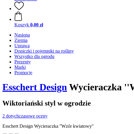
Koszyk
0,00 zł
Nasiona
Ziemia
Uprawa
Doniczki i pojemniki na rośliny
Wszystko dla ogrodu
Prezenty
Marki
Promocje
Esschert Design
Wycieraczka ''
Wiktoriański styl w ogrodzie
2 dotychczasowe oceny
Esschert Design Wycieraczka ''Wzór kwiatowy''