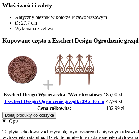
Właściwości i zalety
Antyczny bieżnik w kolorze rdzawobrązowym
Ø: 27,7 cm
Wykonana z żeliwa
Kupowane często z Esschert Design Ogrodzenie grząd
Esschert Design Wycieraczka ''Wzór kwiatowy''
85,00 zł
Esschert Design Ogrodzenie grządki 39 x 30 cm
47,99 zł
Cena całkowita:
132,99 zł
Dodaj produkty do koszyka
Opis
Ta płyta schodowa zachwyca pięknym wzorem i antycznym rdzawo-br
wytrzymała i stabilna. Dzięki temu idealnie nadaje się jako stylowa p