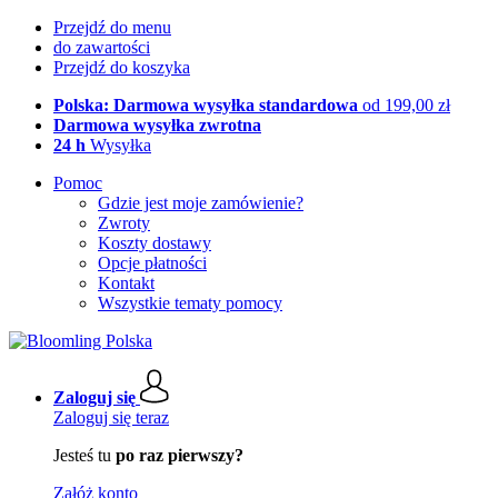
Przejdź do menu
do zawartości
Przejdź do koszyka
Polska: Darmowa wysyłka standardowa
od 199,00 zł
Darmowa wysyłka zwrotna
24 h
Wysyłka
Pomoc
Gdzie jest moje zamówienie?
Zwroty
Koszty dostawy
Opcje płatności
Kontakt
Wszystkie tematy pomocy
Zaloguj się
Zaloguj się teraz
Jesteś tu
po raz pierwszy?
Załóż konto