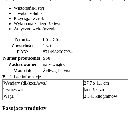
Wiktoriański styl
Trwała i solidna
Przyciąga wzrok
Wykonana z litego żeliwa
Antyczne wykończenie
Nr art.:
ESD-SS8
Zawartość:
1 szt.
EAN:
8714982007224
Numer producenta:
SS8
Zastosowanie:
na zewnątrz
Materiał:
Żeliwo, Patyna
Dalsze informacje
Wymiary (dł./szer./wys.)
27,7 x 1,1 cm
Tworzywo
lane żelazo
Waga
2,341 kilogramów
Pasujące produkty