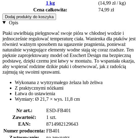
1 kg
(14,99 zł / kg)
Cena całkowita:
74,99 zł
Dodaj produkty do koszyka
Opis
Ptaki uwielbiają pielęgnować swoje pióra w chłodnej wodzie i
jednocześnie regulować temperaturę ciała. Wanienka dla ptaków jest
również ważnym sposobem na ugaszenie pragnienia, ponieważ
naturalnie występujące elementy wodne stają się coraz rzadsze. Ten
pięknie zaprojektowany model od Esschert Design ma bezpieczną
podstawę, dzięki czemu jest łatwy w montażu. To wspaniała okazja,
aby wspierać rodzime dzikie ptaki i obserwować, jak z radością
zajmują się swoimi sprawami.
Wykonana z wytrzymałego żelaza lub żeliwa
Z praktycznymi nóżkami
Łatwa do ustawienia
Wymiary: Ø 21,7 × wys. 11,8 cm
Nr art.:
ESD-FB401
Zawartość:
1 szt.
EAN:
8714982129643
Numer producenta:
FB401
Zastosowanie:
na zewnątrz