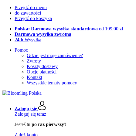
Przejdź do menu
do zawartości
Przejdź do koszyka
Polska: Darmowa wysyłka standardowa
od 199,00 zł
Darmowa wysyłka zwrotna
24 h
Wysyłka
Pomoc
Gdzie jest moje zamówienie?
Zwroty
Koszty dostawy
Opcje płatności
Kontakt
Wszystkie tematy pomocy
Zaloguj się
Zaloguj się teraz
Jesteś tu
po raz pierwszy?
Załóż konto