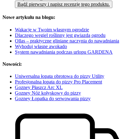
Bądź pierwszy i napisz recenzję tego produktu.
Nowe artykułu na blogu:
Wakacje w Twoim własnym ogrodzie
Dlaczego węgiel roślinny jest gwiazdą ogrodu
Ollas – praktyczne gliniane naczynia do nawadniania
Wyhoduj własne awokado
System nawadniania podczas urlopu GARDENA
Nowości:
Uniwersalna łopata obrotowa do pizzy Utility
Profesjonalna łopata do pizzy Pro Placement
Gozney Płaszcz Arc XL
Gozney Nóż kołyskowy do pizzy
Gozney Łopatka do serwowania pizzy