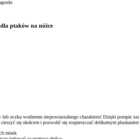
ogrodu
 dla ptaków na nóżce
 lub oczku wodnemu niepowtarzalnego charakteru! Dzięki pompie zasil
cieszyć się słońcem i pozwolić się rozpieszczać delikatnym pluskanie
ych misek
tarczy ładować za pomocą słońca