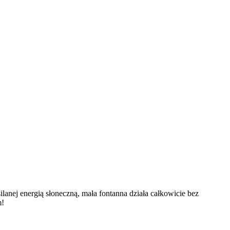
anej energią słoneczną, mała fontanna działa całkowicie bez
m!