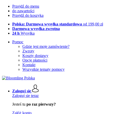
Przejdź do menu
do zawartości
Przejdź do koszyka
Polska: Darmowa wysyłka standardowa
od 199,00 zł
Darmowa wysyłka zwrotna
24 h
Wysyłka
Pomoc
Gdzie jest moje zamówienie?
Zwroty
Koszty dostawy
Opcje płatności
Kontakt
Wszystkie tematy pomocy
Zaloguj się
Zaloguj się teraz
Jesteś tu
po raz pierwszy?
Załóż konto