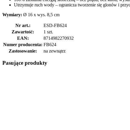
Utrzymuje ruch wody – ogranicza tworzenie się glonów i przyc
Wymiary:
Ø 16 x wys. 8,5 cm
Nr art.:
ESD-FB624
Zawartość:
1 szt.
EAN:
8714982270932
Numer producenta:
FB624
Zastosowanie:
na zewnątrz
Pasujące produkty