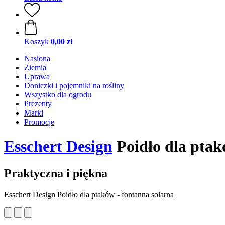
Koszyk
0,00 zł
Nasiona
Ziemia
Uprawa
Doniczki i pojemniki na rośliny
Wszystko dla ogrodu
Prezenty
Marki
Promocje
Esschert Design
Poidło dla ptak
Praktyczna i piękna
Esschert Design Poidło dla ptaków - fontanna solarna