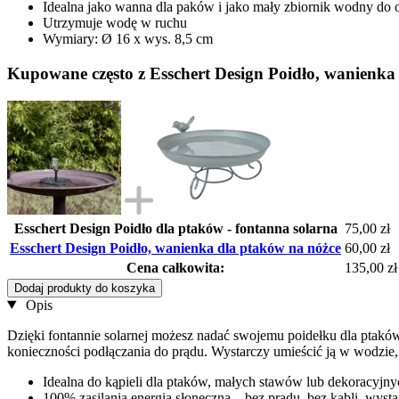
Idealna jako wanna dla paków i jako mały zbiornik wodny do 
Utrzymuje wodę w ruchu
Wymiary: Ø 16 x wys. 8,5 cm
Kupowane często z Esschert Design Poidło, wanienka
Esschert Design Poidło dla ptaków - fontanna solarna
75,00 zł
Esschert Design Poidło, wanienka dla ptaków na nóżce
60,00 zł
Cena całkowita:
135,00 zł
Dodaj produkty do koszyka
Opis
Dzięki fontannie solarnej możesz nadać swojemu poidełku dla ptaków
konieczności podłączania do prądu. Wystarczy umieścić ją w wodzie, 
Idealna do kąpieli dla ptaków, małych stawów lub dekoracyjn
100% zasilania energią słoneczną – bez prądu, bez kabli, wys