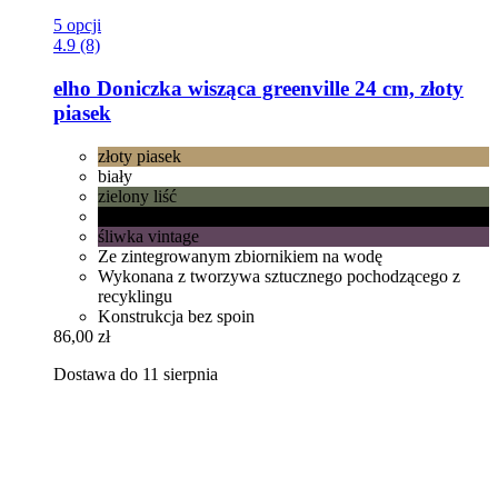
5 opcji
4.9 (8)
elho
Doniczka wisząca greenville 24 cm, złoty
piasek
złoty piasek
biały
zielony liść
żywa czerń
śliwka vintage
Ze zintegrowanym zbiornikiem na wodę
Wykonana z tworzywa sztucznego pochodzącego z
recyklingu
Konstrukcja bez spoin
86,00 zł
Dostawa do 11 sierpnia