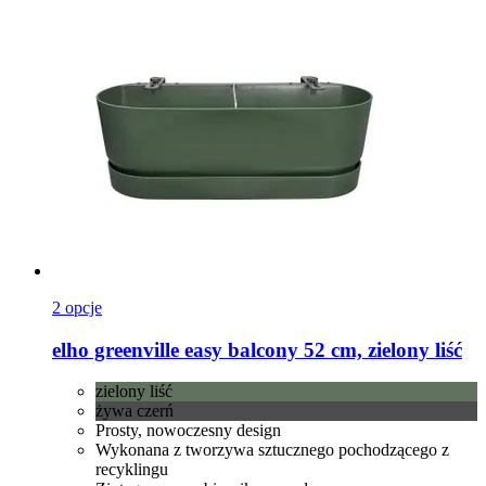
2 opcje
elho
greenville easy balcony 52 cm, zielony liść
zielony liść
żywa czerń
Prosty, nowoczesny design
Wykonana z tworzywa sztucznego pochodzącego z
recyklingu