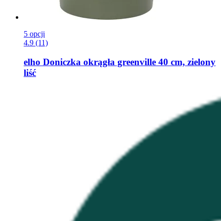
5 opcji
4.9 (11)
elho
Doniczka okrągła greenville 40 cm, zielony
liść