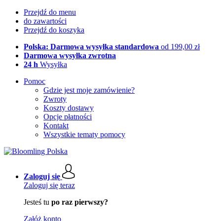
Przejdź do menu
do zawartości
Przejdź do koszyka
Polska: Darmowa wysyłka standardowa
od 199,00 zł
Darmowa wysyłka zwrotna
24 h
Wysyłka
Pomoc
Gdzie jest moje zamówienie?
Zwroty
Koszty dostawy
Opcje płatności
Kontakt
Wszystkie tematy pomocy
Zaloguj się
Zaloguj się teraz
Jesteś tu
po raz pierwszy?
Załóż konto