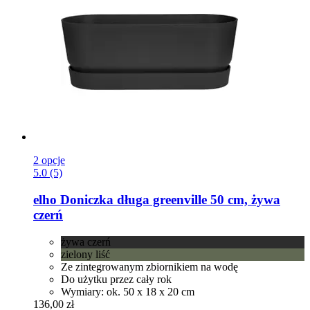
2 opcje
5.0 (5)
elho
Doniczka długa greenville 50 cm, żywa
czerń
żywa czerń
zielony liść
Ze zintegrowanym zbiornikiem na wodę
Do użytku przez cały rok
Wymiary: ok. 50 x 18 x 20 cm
136,00 zł