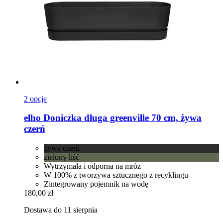
2 opcje
elho
Doniczka długa greenville 70 cm, żywa
czerń
żywa czerń
zielony liść
Wytrzymała i odporna na mróz
W 100% z tworzywa sztucznego z recyklingu
Zintegrowany pojemnik na wodę
180,00 zł
Dostawa do 11 sierpnia