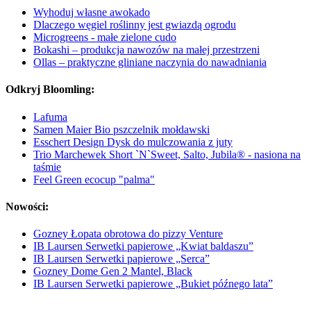
Wyhoduj własne awokado
Dlaczego węgiel roślinny jest gwiazdą ogrodu
Microgreens - małe zielone cudo
Bokashi – produkcja nawozów na małej przestrzeni
Ollas – praktyczne gliniane naczynia do nawadniania
Odkryj Bloomling:
Lafuma
Samen Maier Bio pszczelnik mołdawski
Esschert Design Dysk do mulczowania z juty
Trio Marchewek Short `N`Sweet, Salto, Jubila® - nasiona na
taśmie
Feel Green ecocup "palma"
Nowości:
Gozney Łopata obrotowa do pizzy Venture
IB Laursen Serwetki papierowe „Kwiat baldaszu”
IB Laursen Serwetki papierowe „Serca”
Gozney Dome Gen 2 Mantel, Black
IB Laursen Serwetki papierowe „Bukiet późnego lata”