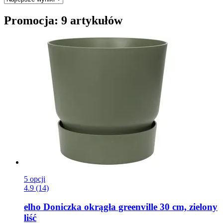
Promocja: 9 artykułów
5 opcji
4.9 (14)
elho
Doniczka okrągła greenville 30 cm, zielony
liść