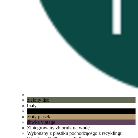
zielony liść
biały
żywa czerń
złoty piasek
śliwka vintage
Zintegrowany zbiornik na wodę
Wykonany z plastiku pochodzącego z recyklingu