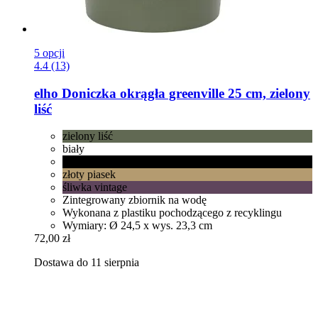
5 opcji
4.4 (13)
elho
Doniczka okrągła greenville 25 cm, zielony
liść
zielony liść
biały
żywa czerń
złoty piasek
śliwka vintage
Zintegrowany zbiornik na wodę
Wykonana z plastiku pochodzącego z recyklingu
Wymiary: Ø 24,5 x wys. 23,3 cm
72,00 zł
Dostawa do 11 sierpnia