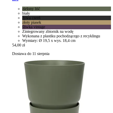
zielony liść
biały
żywa czerń
złoty piasek
śliwka vintage
Zintegrowany zbiornik na wodę
Wykonana z plastiku pochodzącego z recyklingu
Wymiary: Ø 19,5 x wys. 18,4 cm
54,00 zł
Dostawa do 11 sierpnia