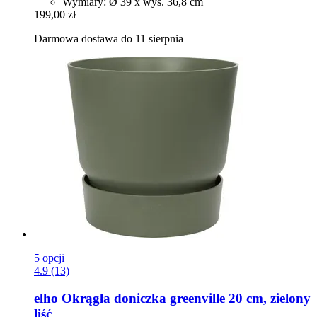
Wymiary: Ø 39 x wys. 36,8 cm
199,00 zł
Darmowa dostawa do 11 sierpnia
5 opcji
4.9 (13)
elho
Okrągła doniczka greenville 20 cm, zielony
liść