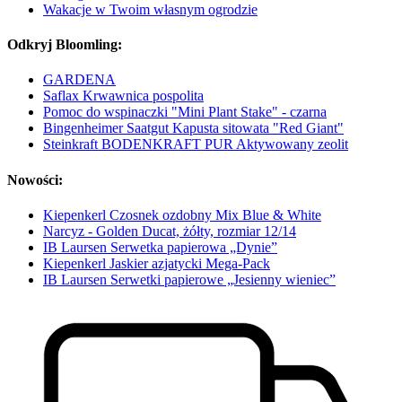
Wakacje w Twoim własnym ogrodzie
Odkryj Bloomling:
GARDENA
Saflax Krwawnica pospolita
Pomoc do wspinaczki "Mini Plant Stake" - czarna
Bingenheimer Saatgut Kapusta sitowata "Red Giant"
Steinkraft BODENKRAFT PUR Aktywowany zeolit
Nowości:
Kiepenkerl Czosnek ozdobny Mix Blue & White
Narcyz - Golden Ducat, żółty, rozmiar 12/14
IB Laursen Serwetka papierowa „Dynie”
Kiepenkerl Jaskier azjatycki Mega-Pack
IB Laursen Serwetki papierowe „Jesienny wieniec”