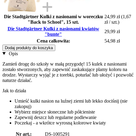
Die Stadtgärtner Kulki z nasionami w woreczku
24,99 zł
(1,67
"Back to School", 15 szt.
zł / szt.)
Die Stadtgärtner Kulki z nasionami kwiatów
29,99 zł
"bunte"
Cena całkowita:
54,98 zł
Dodaj produkty do koszyka
Opis
Zamień drogę do szkoły w małą przygodę! 15 kulek z nasionami
zostało stworzonych, aby zapewnić zaskakujące plamy koloru na
drodze. Wystarczy wyjąć je z torebki, poturlać lub ułożyć i pozwolić
naturze działać.
Jak to działa
Umieść kulki nasion na luźnej ziemi lub lekko dociśnij (nie
zakopuj)
Wybierz miejsce słoneczne lub półcieniste
Zapewnij deszcz lub regularne podlewanie
Poczekaj - a wkrótce wyrosną kolorowe kwiaty
Nr art.:
DS-1005291