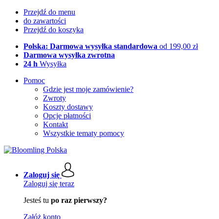
Przejdź do menu
do zawartości
Przejdź do koszyka
Polska: Darmowa wysyłka standardowa
od 199,00 zł
Darmowa wysyłka zwrotna
24 h
Wysyłka
Pomoc
Gdzie jest moje zamówienie?
Zwroty
Koszty dostawy
Opcje płatności
Kontakt
Wszystkie tematy pomocy
Zaloguj się
Zaloguj się teraz
Jesteś tu
po raz pierwszy?
Załóż konto