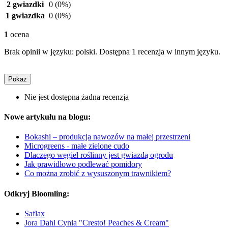
2 gwiazdki
0
(0%)
1 gwiazdka
0
(0%)
1
ocena
Brak opinii w języku: polski. Dostępna 1 recenzja w innym języku.
Pokaż
Nie jest dostępna żadna recenzja
Nowe artykułu na blogu:
Bokashi – produkcja nawozów na małej przestrzeni
Microgreens - małe zielone cudo
Dlaczego węgiel roślinny jest gwiazdą ogrodu
Jak prawidłowo podlewać pomidory
Co można zrobić z wysuszonym trawnikiem?
Odkryj Bloomling:
Saflax
Jora Dahl Cynia "Cresto! Peaches & Cream"