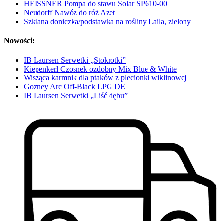
HEISSNER Pompa do stawu Solar SP610-00
Neudorff Nawóz do róż Azet
Szklana doniczka/podstawka na rośliny Laila, zielony
Nowości:
IB Laursen Serwetki „Stokrotki”
Kiepenkerl Czosnek ozdobny Mix Blue & White
Wisząca karmnik dla ptaków z plecionki wiklinowej
Gozney Arc Off-Black LPG DE
IB Laursen Serwetki „Liść dębu”