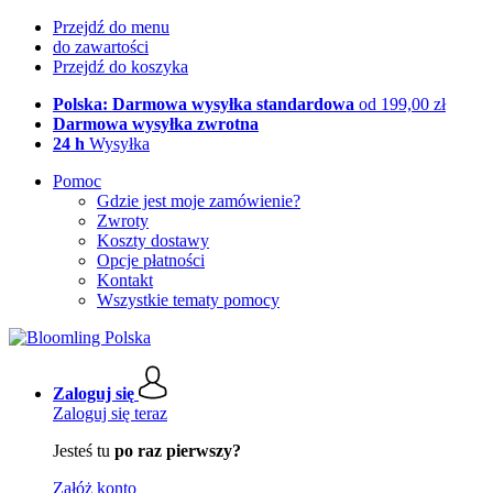
Przejdź do menu
do zawartości
Przejdź do koszyka
Polska: Darmowa wysyłka standardowa
od 199,00 zł
Darmowa wysyłka zwrotna
24 h
Wysyłka
Pomoc
Gdzie jest moje zamówienie?
Zwroty
Koszty dostawy
Opcje płatności
Kontakt
Wszystkie tematy pomocy
Zaloguj się
Zaloguj się teraz
Jesteś tu
po raz pierwszy?
Załóż konto