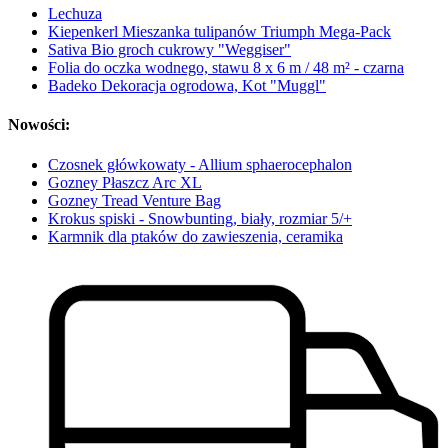
Lechuza
Kiepenkerl Mieszanka tulipanów Triumph Mega-Pack
Sativa Bio groch cukrowy "Weggiser"
Folia do oczka wodnego, stawu 8 x 6 m / 48 m² - czarna
Badeko Dekoracja ogrodowa, Kot "Muggl"
Nowości:
Czosnek główkowaty - Allium sphaerocephalon
Gozney Płaszcz Arc XL
Gozney Tread Venture Bag
Krokus spiski - Snowbunting, biały, rozmiar 5/+
Karmnik dla ptaków do zawieszenia, ceramika