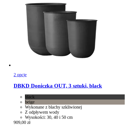
2 opcje
DBKD
Doniczka OUT, 3 sztuki, black
black
beige
Wykonane z blachy szkliwionej
Z odpływem wody
Wysokości: 30, 40 i 50 cm
909,00 zł