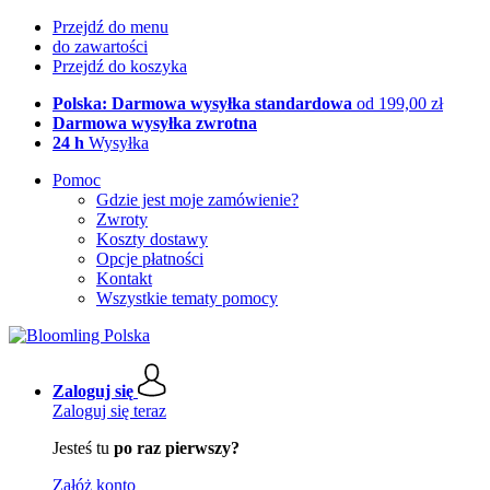
Przejdź do menu
do zawartości
Przejdź do koszyka
Polska: Darmowa wysyłka standardowa
od 199,00 zł
Darmowa wysyłka zwrotna
24 h
Wysyłka
Pomoc
Gdzie jest moje zamówienie?
Zwroty
Koszty dostawy
Opcje płatności
Kontakt
Wszystkie tematy pomocy
Zaloguj się
Zaloguj się teraz
Jesteś tu
po raz pierwszy?
Załóż konto