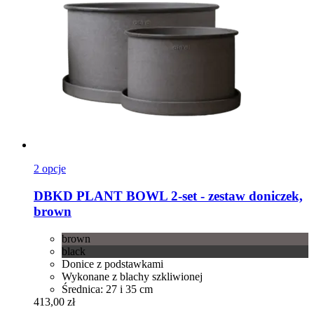
2 opcje
DBKD
PLANT BOWL 2-​set -​ zestaw doniczek,
brown
brown
black
Donice z podstawkami
Wykonane z blachy szkliwionej
Średnica: 27 i 35 cm
413,00 zł