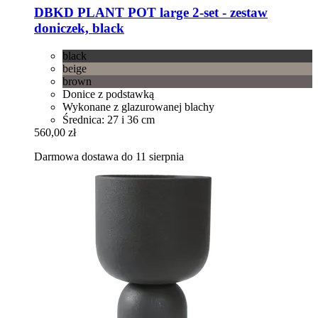
DBKD
PLANT POT large 2-​set -​ zestaw
doniczek, black
black
beige
brown
Donice z podstawką
Wykonane z glazurowanej blachy
Średnica: 27 i 36 cm
560,00 zł
Darmowa dostawa do 11 sierpnia