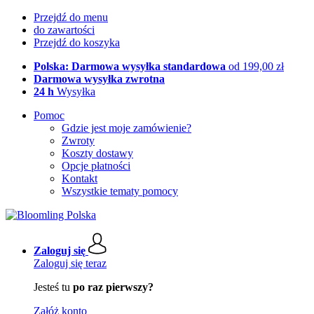
Przejdź do menu
do zawartości
Przejdź do koszyka
Polska: Darmowa wysyłka standardowa
od 199,00 zł
Darmowa wysyłka zwrotna
24 h
Wysyłka
Pomoc
Gdzie jest moje zamówienie?
Zwroty
Koszty dostawy
Opcje płatności
Kontakt
Wszystkie tematy pomocy
Zaloguj się
Zaloguj się teraz
Jesteś tu
po raz pierwszy?
Załóż konto