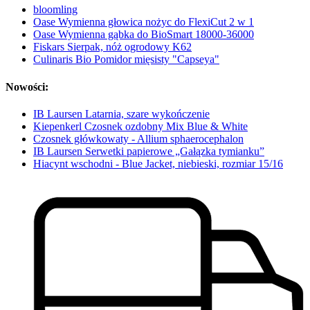
bloomling
Oase Wymienna głowica nożyc do FlexiCut 2 w 1
Oase Wymienna gąbka do BioSmart 18000-36000
Fiskars Sierpak, nóż ogrodowy K62
Culinaris Bio Pomidor mięsisty "Capseya"
Nowości:
IB Laursen Latarnia, szare wykończenie
Kiepenkerl Czosnek ozdobny Mix Blue & White
Czosnek główkowaty - Allium sphaerocephalon
IB Laursen Serwetki papierowe „Gałązka tymianku”
Hiacynt wschodni - Blue Jacket, niebieski, rozmiar 15/16