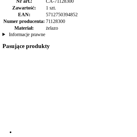
Nr art.:
CA-71128300
Zawartość:
1 szt.
EAN:
5712750394852
Numer producenta:
71128300
Materiał:
żelazo
Informacje prawne
Pasujące produkty