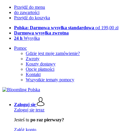
Przejdź do menu
do zawartości
Przejdź do koszyka
Polska: Darmowa wysyłka standardowa
od 199,00 zł
Darmowa wysyłka zwrotna
24 h
Wysyłka
Pomoc
Gdzie jest moje zamówienie?
Zwroty
Koszty dostawy
Opcje płatności
Kontakt
Wszystkie tematy pomocy
Zaloguj się
Zaloguj się teraz
Jesteś tu
po raz pierwszy?
Załóż konto