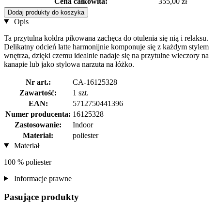
Cena całkowita:
355,00 zł
Dodaj produkty do koszyka
Opis
Ta przytulna kołdra pikowana zachęca do otulenia się nią i relaksu.
Delikatny odcień latte harmonijnie komponuje się z każdym stylem
wnętrza, dzięki czemu idealnie nadaje się na przytulne wieczory na
kanapie lub jako stylowa narzuta na łóżko.
Nr art.:
CA-16125328
Zawartość:
1 szt.
EAN:
5712750441396
Numer producenta:
16125328
Zastosowanie:
Indoor
Materiał:
poliester
Materiał
100 % poliester
Informacje prawne
Pasujące produkty