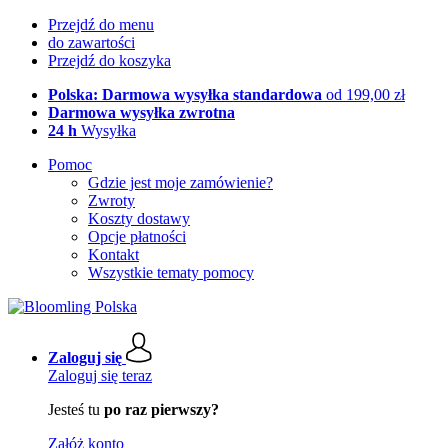
Przejdź do menu
do zawartości
Przejdź do koszyka
Polska: Darmowa wysyłka standardowa
od 199,00 zł
Darmowa wysyłka zwrotna
24 h
Wysyłka
Pomoc
Gdzie jest moje zamówienie?
Zwroty
Koszty dostawy
Opcje płatności
Kontakt
Wszystkie tematy pomocy
Zaloguj się
Zaloguj się teraz
Jesteś tu
po raz pierwszy?
Załóż konto