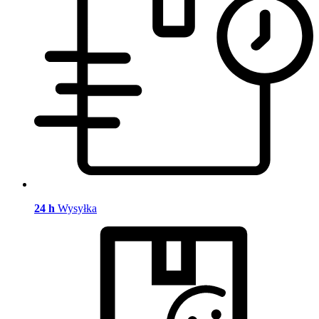
24 h
Wysyłka