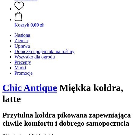
Koszyk
0,00 zł
Nasiona
Ziemia
Uprawa
Doniczki i pojemniki na rośliny
Wszystko dla ogrodu
Prezenty
Marki
Promocje
Chic Antique
Miękka kołdra,
latte
Przytulna kołdra pikowana zapewniająca
chwile komfortu i dobrego samopoczucia