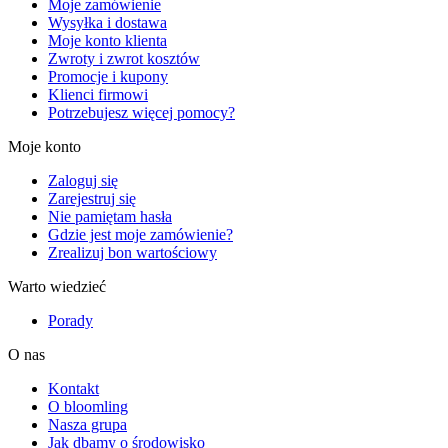
Moje zamówienie
Wysyłka i dostawa
Moje konto klienta
Zwroty i zwrot kosztów
Promocje i kupony
Klienci firmowi
Potrzebujesz więcej pomocy?
Moje konto
Zaloguj się
Zarejestruj się
Nie pamiętam hasła
Gdzie jest moje zamówienie?
Zrealizuj bon wartościowy
Warto wiedzieć
Porady
O nas
Kontakt
O bloomling
Nasza grupa
Jak dbamy o środowisko