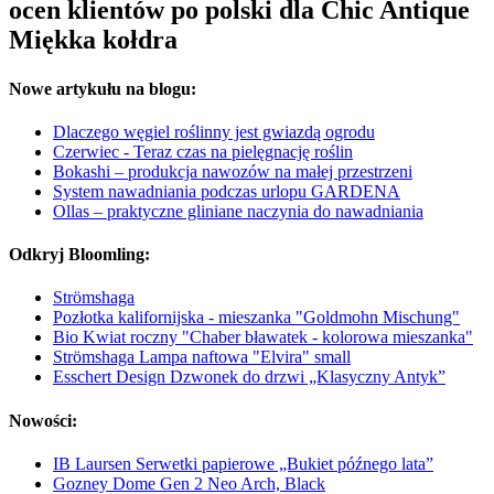
ocen klientów po polski dla Chic Antique
Miękka kołdra
Nowe artykułu na blogu:
Dlaczego węgiel roślinny jest gwiazdą ogrodu
Czerwiec - Teraz czas na pielęgnację roślin
Bokashi – produkcja nawozów na małej przestrzeni
System nawadniania podczas urlopu GARDENA
Ollas – praktyczne gliniane naczynia do nawadniania
Odkryj Bloomling:
Strömshaga
Pozłotka kalifornijska - mieszanka "Goldmohn Mischung"
Bio Kwiat roczny "Chaber bławatek - kolorowa mieszanka"
Strömshaga Lampa naftowa "Elvira" small
Esschert Design Dzwonek do drzwi „Klasyczny Antyk”
Nowości:
IB Laursen Serwetki papierowe „Bukiet późnego lata”
Gozney Dome Gen 2 Neo Arch, Black