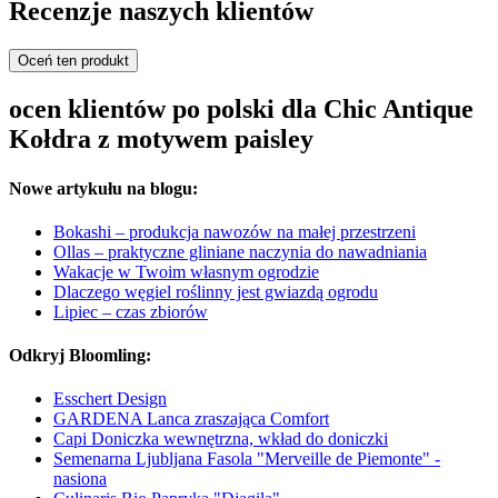
Recenzje naszych klientów
Oceń ten produkt
ocen klientów po polski dla Chic Antique
Kołdra z motywem paisley
Nowe artykułu na blogu:
Bokashi – produkcja nawozów na małej przestrzeni
Ollas – praktyczne gliniane naczynia do nawadniania
Wakacje w Twoim własnym ogrodzie
Dlaczego węgiel roślinny jest gwiazdą ogrodu
Lipiec – czas zbiorów
Odkryj Bloomling:
Esschert Design
GARDENA Lanca zraszająca Comfort
Capi Doniczka wewnętrzna, wkład do doniczki
Semenarna Ljubljana Fasola "Merveille de Piemonte" -
nasiona