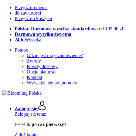
Przejdź do menu
do zawartości
Przejdź do koszyka
Polska: Darmowa wysyłka standardowa
od 199,00 zł
Darmowa wysyłka zwrotna
24 h
Wysyłka
Pomoc
Gdzie jest moje zamówienie?
Zwroty
Koszty dostawy
Opcje płatności
Kontakt
Wszystkie tematy pomocy
Zaloguj się
Zaloguj się teraz
Jesteś tu
po raz pierwszy?
Załóż konto