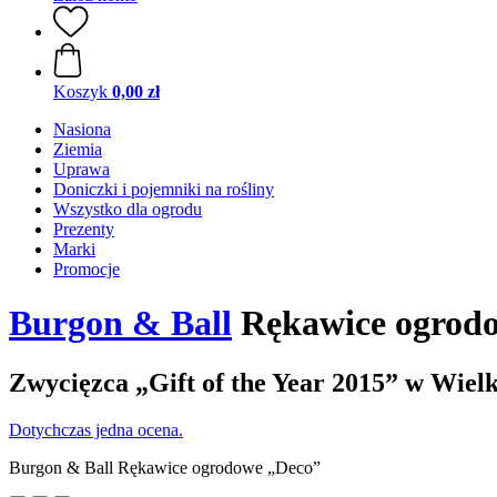
Koszyk
0,00 zł
Nasiona
Ziemia
Uprawa
Doniczki i pojemniki na rośliny
Wszystko dla ogrodu
Prezenty
Marki
Promocje
Burgon & Ball
Rękawice ogrod
Zwycięzca „Gift of the Year 2015” w Wielk
Dotychczas jedna ocena.
Burgon & Ball Rękawice ogrodowe „Deco”