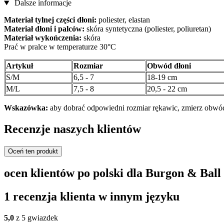
Dalsze informacje
Materiał tylnej części dłoni:
poliester, elastan
Materiał dłoni i palców:
skóra syntetyczna (poliester, poliuretan)
Materiał wykończenia:
skóra
Prać w pralce w temperaturze 30°C
Artykuł
Rozmiar
Obwód dłoni
S/M
6,5 - 7
18-19 cm
M/L
7,5 - 8
20,5 - 22 cm
Wskazówka:
aby dobrać odpowiedni rozmiar rękawic, zmierz obwód d
Recenzje naszych klientów
Oceń ten produkt
ocen klientów po polski dla Burgon & Bal
1 recenzja klienta w innym języku
5,0
z 5 gwiazdek