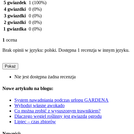
5 gwiazdek
1
(100%)
4 gwiazdki
0
(0%)
3 gwiazdki
0
(0%)
2 gwiazdki
0
(0%)
1 gwiazdka
0
(0%)
1
ocena
Brak opinii w języku: polski. Dostępna 1 recenzja w innym języku.
Pokaż
Nie jest dostępna żadna recenzja
Nowe artykułu na blogu:
System nawadniania podczas urlopu GARDENA
Wyhoduj własne awokado
Co można zrobić z wysuszonym trawnikiem?
Dlaczego węgiel roślinny jest gwiazdą ogrodu
Lipiec – czas zbiorów
Nowości: