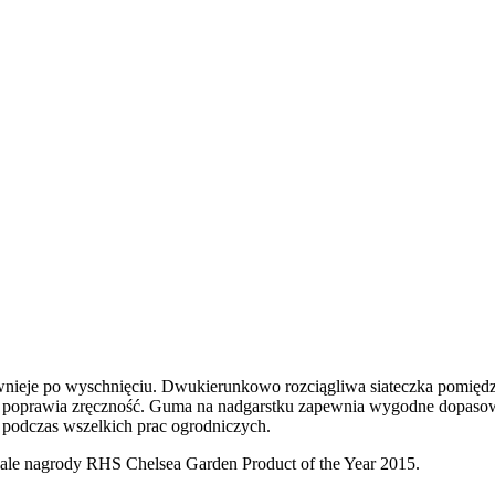
wnieje po wyschnięciu. Dwukierunkowo rozciągliwa siateczka pomiędzy 
co poprawia zręczność. Guma na nadgarstku zapewnia wygodne dopasow
podczas wszelkich prac ogrodniczych.
finale nagrody RHS Chelsea Garden Product of the Year 2015.