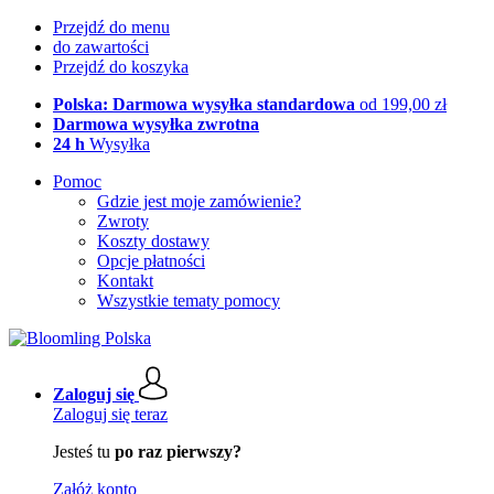
Przejdź do menu
do zawartości
Przejdź do koszyka
Polska: Darmowa wysyłka standardowa
od 199,00 zł
Darmowa wysyłka zwrotna
24 h
Wysyłka
Pomoc
Gdzie jest moje zamówienie?
Zwroty
Koszty dostawy
Opcje płatności
Kontakt
Wszystkie tematy pomocy
Zaloguj się
Zaloguj się teraz
Jesteś tu
po raz pierwszy?
Załóż konto