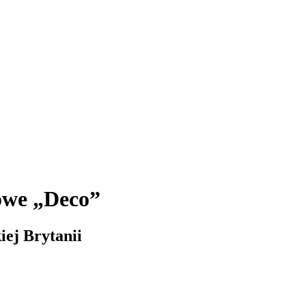
owe „Deco”
iej Brytanii