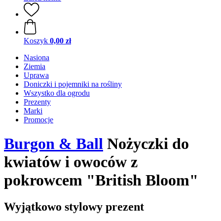
Koszyk
0,00 zł
Nasiona
Ziemia
Uprawa
Doniczki i pojemniki na rośliny
Wszystko dla ogrodu
Prezenty
Marki
Promocje
Burgon & Ball
Nożyczki do
kwiatów i owoców z
pokrowcem "British Bloom"
Wyjątkowo stylowy prezent