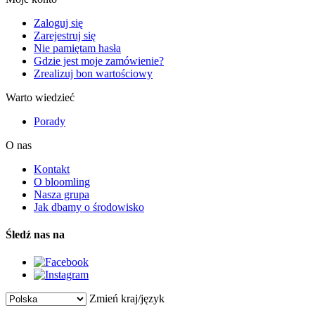
Zaloguj się
Zarejestruj się
Nie pamiętam hasła
Gdzie jest moje zamówienie?
Zrealizuj bon wartościowy
Warto wiedzieć
Porady
O nas
Kontakt
O bloomling
Nasza grupa
Jak dbamy o środowisko
Śledź nas na
Zmień kraj/język