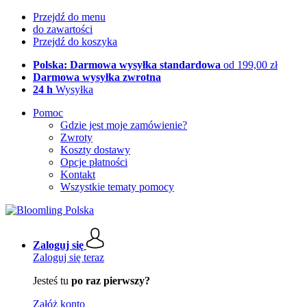
Przejdź do menu
do zawartości
Przejdź do koszyka
Polska: Darmowa wysyłka standardowa
od 199,00 zł
Darmowa wysyłka zwrotna
24 h
Wysyłka
Pomoc
Gdzie jest moje zamówienie?
Zwroty
Koszty dostawy
Opcje płatności
Kontakt
Wszystkie tematy pomocy
Zaloguj się
Zaloguj się teraz
Jesteś tu
po raz pierwszy?
Załóż konto