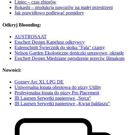
Lipiec – czas zbiorów
Bokashi – produkcja nawozów na małej przestrzeni
Jak prawidłowo podlewać pomidory
Odkryj Bloomling:
AUSTROSAAT
Esschert Design Kapelusz odkrywcy
Eulenschnitt Świecznik do słoika "Fala" czarny
Nelson Garden Ekologiczne doniczki uprawowe, okrągłe
Esschert Design Miedziane ogrodzenie przeciw ślimakom
Nowości:
Gozney Arc XL LPG DE
Uniwersalna łopata obrotowa do pizzy Utility
Profesjonalna łopata do pizzy Pro Placement
IB Laursen Serwetki papierowe „Serca”
IB Laursen Serwetki papierowe „Kwiat baldaszu”