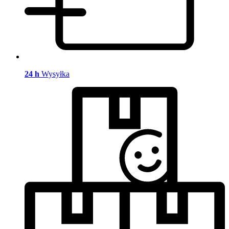
24 h
Wysyłka