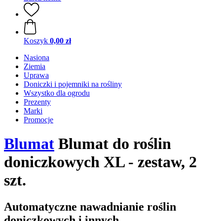
Koszyk
0,00 zł
Nasiona
Ziemia
Uprawa
Doniczki i pojemniki na rośliny
Wszystko dla ogrodu
Prezenty
Marki
Promocje
Blumat
Blumat do roślin
doniczkowych XL - zestaw, 2
szt.
Automatyczne nawadnianie roślin
doniczkowych i innych