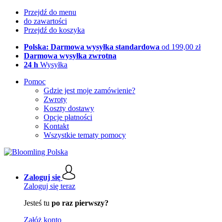
Przejdź do menu
do zawartości
Przejdź do koszyka
Polska: Darmowa wysyłka standardowa
od 199,00 zł
Darmowa wysyłka zwrotna
24 h
Wysyłka
Pomoc
Gdzie jest moje zamówienie?
Zwroty
Koszty dostawy
Opcje płatności
Kontakt
Wszystkie tematy pomocy
Zaloguj się
Zaloguj się teraz
Jesteś tu
po raz pierwszy?
Załóż konto