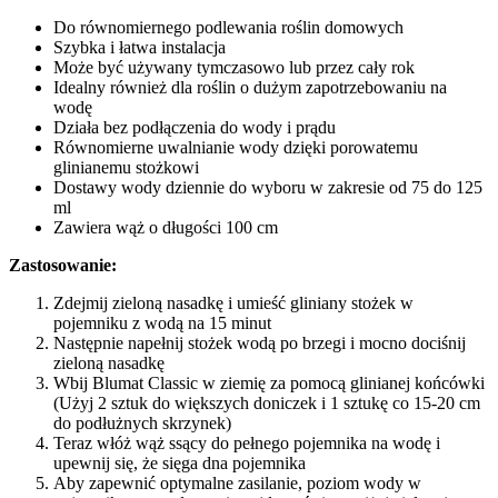
Do równomiernego podlewania roślin domowych
Szybka i łatwa instalacja
Może być używany tymczasowo lub przez cały rok
Idealny również dla roślin o dużym zapotrzebowaniu na
wodę
Działa bez podłączenia do wody i prądu
Równomierne uwalnianie wody dzięki porowatemu
glinianemu stożkowi
Dostawy wody dziennie do wyboru w zakresie od 75 do 125
ml
Zawiera wąż o długości 100 cm
Zastosowanie:
Zdejmij zieloną nasadkę i umieść gliniany stożek w
pojemniku z wodą na 15 minut
Następnie napełnij stożek wodą po brzegi i mocno dociśnij
zieloną nasadkę
Wbij Blumat Classic w ziemię za pomocą glinianej końcówki
(Użyj 2 sztuk do większych doniczek i 1 sztukę co 15-20 cm
do podłużnych skrzynek)
Teraz włóż wąż ssący do pełnego pojemnika na wodę i
upewnij się, że sięga dna pojemnika
Aby zapewnić optymalne zasilanie, poziom wody w