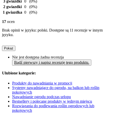
3 gwiazdki
0
(0%)
2 gwiazdki
0
(0%)
1 gwiazdka
0
(0%)
17
ocen
Brak opinii w języku: polski. Dostępne są 11 recenzje w innym
języku.
Pokaż
Nie jest dostępna żadna recenzja
Bądź pierwszy i napisz recenzję tego produktu.
Ulubione kategorie:
Produkty do nawadniania w promocji
Systemy nawadniające do ogrodu, na balkon lub roślin
pokojowych
Nawadnianie ogrodu podczas urlopu
Bestsellery i polecane produkty w jednym miejscu
Rozwiązania do podlewania roślin ogrodowych lub
pokojowych