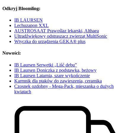
Odkryj Bloomling:
IB LAURSEN
Lechuzapon XXL
AUSTROSAAT Prawoślaz lekarski, Althaea
Ultradźwiękowy odstraszacz zwierząt MultiSonic
Wtyczka do urządzenia GEKA® plus
Nowości:
IB Laursen Serwetki „Liść dębu”
IB Laursen Doniczka z podstawką, beżowy
IB Laursen Latarnia, szare wykończenie
Karmnik dla ptaków do zawieszenia, ceramika
Czosnek ozdobny - Mega-Pack, mieszanka o dużych
kwiatach