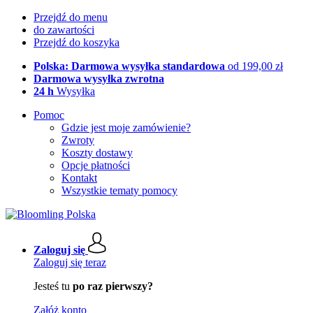
Przejdź do menu
do zawartości
Przejdź do koszyka
Polska: Darmowa wysyłka standardowa
od 199,00 zł
Darmowa wysyłka zwrotna
24 h
Wysyłka
Pomoc
Gdzie jest moje zamówienie?
Zwroty
Koszty dostawy
Opcje płatności
Kontakt
Wszystkie tematy pomocy
Zaloguj się
Zaloguj się teraz
Jesteś tu
po raz pierwszy?
Załóż konto