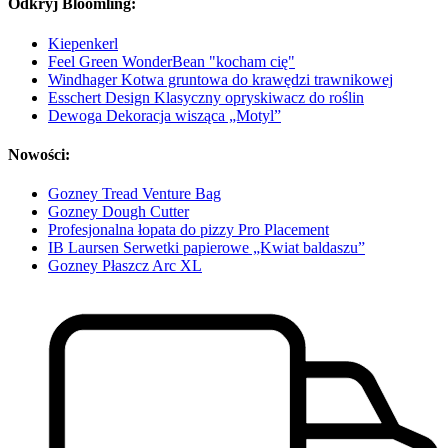
Odkryj Bloomling:
Kiepenkerl
Feel Green WonderBean "kocham cię"
Windhager Kotwa gruntowa do krawędzi trawnikowej
Esschert Design Klasyczny opryskiwacz do roślin
Dewoga Dekoracja wisząca „Motyl”
Nowości:
Gozney Tread Venture Bag
Gozney Dough Cutter
Profesjonalna łopata do pizzy Pro Placement
IB Laursen Serwetki papierowe „Kwiat baldaszu”
Gozney Płaszcz Arc XL