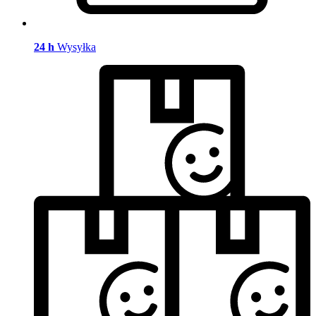
24 h
Wysyłka