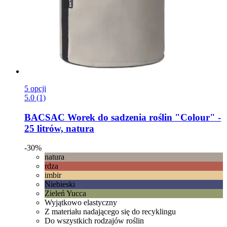
5 opcji
5.0 (1)
BACSAC
Worek do sadzenia roślin "Colour" -​
25 litrów, natura
-30%
natura
rdza
imbir
Niebieski
Zieleń Yucca
Wyjątkowo elastyczny
Z materiału nadającego się do recyklingu
Do wszystkich rodzajów roślin