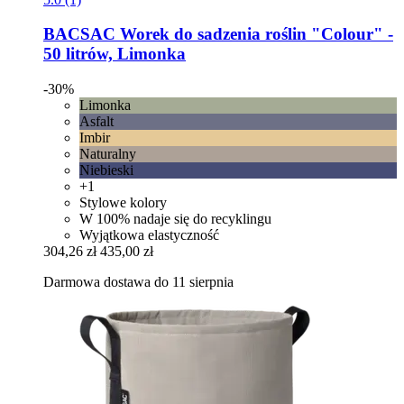
BACSAC
Worek do sadzenia roślin "Colour" -​
50 litrów, Limonka
-30%
Limonka
Asfalt
Imbir
Naturalny
Niebieski
+1
Stylowe kolory
W 100% nadaje się do recyklingu
Wyjątkowa elastyczność
304,26 zł
435,00 zł
Darmowa dostawa do 11 sierpnia