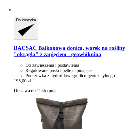
Do koszyka
BACSAC
Balkonowa donica, worek na rośliny
"okrągła" z zapięciem -​ geowłóknina
Do zawieszenia i postawienia
Regulowane paski i pętle napinające
Podszewka z hydrofilowego filcu geotekstylnego
195,00 zł
Dostawa do 11 sierpnia