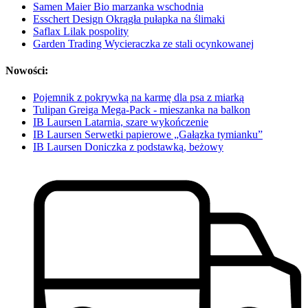
Samen Maier Bio marzanka wschodnia
Esschert Design Okrągła pułapka na ślimaki
Saflax Lilak pospolity
Garden Trading Wycieraczka ze stali ocynkowanej
Nowości:
Pojemnik z pokrywką na karmę dla psa z miarką
Tulipan Greiga Mega-Pack - mieszanka na balkon
IB Laursen Latarnia, szare wykończenie
IB Laursen Serwetki papierowe „Gałązka tymianku”
IB Laursen Doniczka z podstawką, beżowy