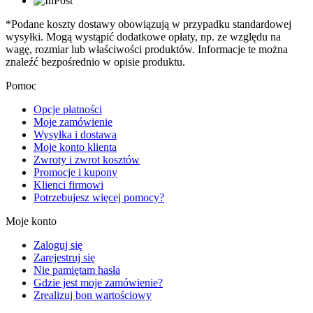
*Podane koszty dostawy obowiązują w przypadku standardowej
wysyłki. Mogą wystąpić dodatkowe opłaty, np. ze względu na
wagę, rozmiar lub właściwości produktów. Informacje te można
znaleźć bezpośrednio w opisie produktu.
Pomoc
Opcje płatności
Moje zamówienie
Wysyłka i dostawa
Moje konto klienta
Zwroty i zwrot kosztów
Promocje i kupony
Klienci firmowi
Potrzebujesz więcej pomocy?
Moje konto
Zaloguj się
Zarejestruj się
Nie pamiętam hasła
Gdzie jest moje zamówienie?
Zrealizuj bon wartościowy