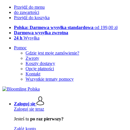
Przejdź do menu
do zawartości
Przejdź do koszyka
Polska: Darmowa wysyłka standardowa
od 199,00 zł
Darmowa wysyłka zwrotna
24 h
Wysyłka
Pomoc
Gdzie jest moje zamówienie?
Zwroty
Koszty dostawy
Opcje płatności
Kontakt
Wszystkie tematy pomocy
Zaloguj się
Zaloguj się teraz
Jesteś tu
po raz pierwszy?
Załóż konto