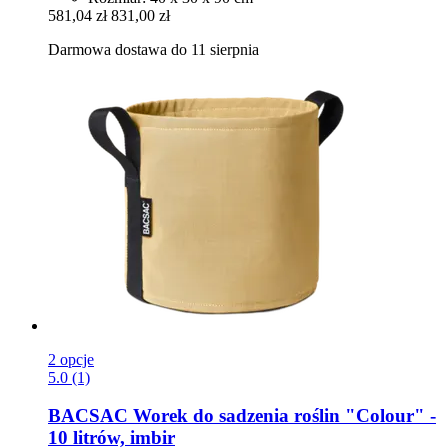
581,04 zł
831,00 zł
Darmowa dostawa do 11 sierpnia
2 opcje
5.0 (1)
BACSAC
Worek do sadzenia roślin "Colour" -​
10 litrów, imbir