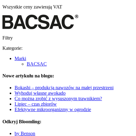
Wszystkie ceny zawierają VAT
Filtry
Kategorie:
Marki
BACSAC
Nowe artykułu na blogu:
Bokashi – produkcja nawozów na małej przestrzeni
Wyhoduj własne awokado
Co można zrobić z wysuszonym trawnikiem?
Lipiec – czas zbiorów
Efektywne mikroorganizmy w ogrodzie
Odkryj Bloomling:
by Benson