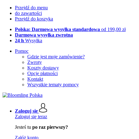
Przejdź do menu
do zawartości
Przejdź do koszyka
Polska: Darmowa wysyłka standardowa
od 199,00 zł
Darmowa wysyłka zwrotna
24 h
Wysyłka
Pomoc
Gdzie jest moje zamówienie?
Zwroty
Koszty dostawy
Opcje płatności
Kontakt
Wszystkie tematy pomocy
Zaloguj się
Zaloguj się teraz
Jesteś tu
po raz pierwszy?
Załóż konto