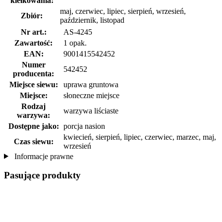
kiełkowania:
maj, czerwiec, lipiec, sierpień, wrzesień,
Zbiór:
październik, listopad
Nr art.:
AS-4245
Zawartość:
1 opak.
EAN:
9001415542452
Numer
542452
producenta:
Miejsce siewu:
uprawa gruntowa
Miejsce:
słoneczne miejsce
Rodzaj
warzywa liściaste
warzywa:
Dostępne jako:
porcja nasion
kwiecień, sierpień, lipiec, czerwiec, marzec, maj,
Czas siewu:
wrzesień
Informacje prawne
Pasujące produkty