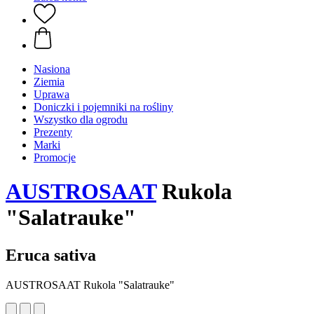
Nasiona
Ziemia
Uprawa
Doniczki i pojemniki na rośliny
Wszystko dla ogrodu
Prezenty
Marki
Promocje
AUSTROSAAT
Rukola
"Salatrauke"
Eruca sativa
AUSTROSAAT Rukola "Salatrauke"