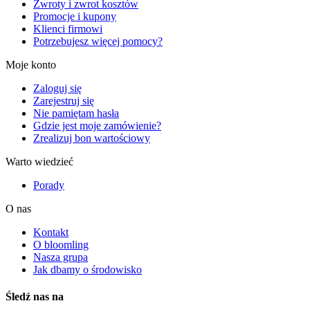
Zwroty i zwrot kosztów
Promocje i kupony
Klienci firmowi
Potrzebujesz więcej pomocy?
Moje konto
Zaloguj się
Zarejestruj się
Nie pamiętam hasła
Gdzie jest moje zamówienie?
Zrealizuj bon wartościowy
Warto wiedzieć
Porady
O nas
Kontakt
O bloomling
Nasza grupa
Jak dbamy o środowisko
Śledź nas na