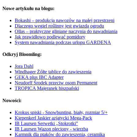
Nowe artykułu na blogu:
Bokashi – produkcja nawozów na małej przestrzeni
Dlaczego węgiel roślinny jest gwiazdą ogrodu
Ollas – praktyczne gliniane naczynia do nawadniania
Jak prawidłowo podlewać pomidory
System nawadniania podczas urlopu GARDENA
Odkryj Bloomling:
Jora Dahl
Windhager Żółte tablice do zawieszenia
GEKA plus IBC Adapter
Neudorff Środek przeciw osom Permanent
TROPICA Majeranek hiszpański
Nowości:
Krokus spiski - Snowbunting, biały, rozmiar 5/+
Kiepenkerl Jaskier azjatycki Mega-Pack
IB Laursen Serwetki „Stokrotki”
IB Laursen Wazon pleciony - wierzba
Karmnik dla ptaków do zawieszenia, ceramika