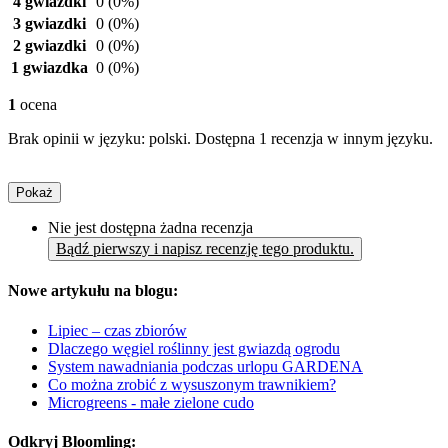
4 gwiazdki
0
(0%)
3 gwiazdki
0
(0%)
2 gwiazdki
0
(0%)
1 gwiazdka
0
(0%)
1
ocena
Brak opinii w języku: polski. Dostępna 1 recenzja w innym języku.
Pokaż
Nie jest dostępna żadna recenzja
Bądź pierwszy i napisz recenzję tego produktu.
Nowe artykułu na blogu:
Lipiec – czas zbiorów
Dlaczego węgiel roślinny jest gwiazdą ogrodu
System nawadniania podczas urlopu GARDENA
Co można zrobić z wysuszonym trawnikiem?
Microgreens - małe zielone cudo
Odkryj Bloomling: