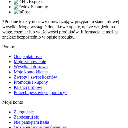
*Podane koszty dostawy obowiązują w przypadku standardowej
wysyłki. Mogą wystąpić dodatkowe opłaty, np. ze względu na
wagę, rozmiar lub właściwości produktów. Informacje te można
znaleźć bezpośrednio w opisie produktu.
Pomoc
Opcje płatności
Moje zamówienie
Wysyłka i dostawa
Moje konto klienta
Zwroty i zwrot kosztów
Promocje i kupony
Klienci firmowi
Potrzebujesz więcej pomocy?
Moje konto
Zaloguj się
Zarejestruj się
Nie pamiętam hasła
Gdzie jest moje zamówienie?