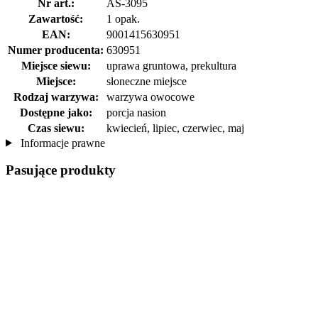
Nr art.:
AS-3095
Zawartość:
1 opak.
EAN:
9001415630951
Numer producenta:
630951
Miejsce siewu:
uprawa gruntowa, prekultura
Miejsce:
słoneczne miejsce
Rodzaj warzywa:
warzywa owocowe
Dostępne jako:
porcja nasion
Czas siewu:
kwiecień, lipiec, czerwiec, maj
Informacje prawne
Pasujące produkty