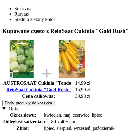
Smaczna
Rarytas
Średnio zielony kolor
Kupowane często z ReinSaat Cukinia "Gold Rush"
AUSTROSAAT Cukinia "Tondo"
14,99 zł
ReinSaat Cukinia "Gold Rush"
15,99 zł
Cena całkowita:
30,98 zł
Dodaj produkty do koszyka
Opis
Okres siewu:
kwiecień, maj, czerwiec, lipiec
Odległość sadzenia:
ok. 80 x 40+ cm
Zbiór:
lipiec, sierpień, wrzesień, październik