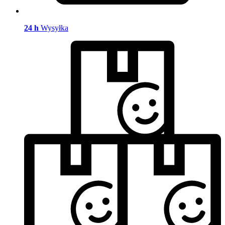
24 h
Wysyłka