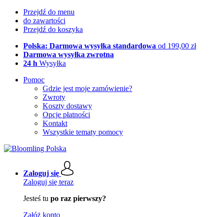
Przejdź do menu
do zawartości
Przejdź do koszyka
Polska: Darmowa wysyłka standardowa
od 199,00 zł
Darmowa wysyłka zwrotna
24 h
Wysyłka
Pomoc
Gdzie jest moje zamówienie?
Zwroty
Koszty dostawy
Opcje płatności
Kontakt
Wszystkie tematy pomocy
Zaloguj się
Zaloguj się teraz
Jesteś tu
po raz pierwszy?
Załóż konto