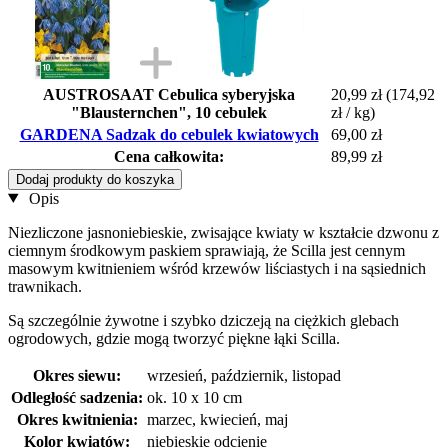
AUSTROSAAT Cebulica syberyjska
20,99 zł
(174,92
"Blausternchen", 10 cebulek
zł / kg)
GARDENA Sadzak do cebulek kwiatowych
69,00 zł
Cena całkowita:
89,99 zł
Dodaj produkty do koszyka
Opis
Niezliczone jasnoniebieskie, zwisające kwiaty w kształcie dzwonu z
ciemnym środkowym paskiem sprawiają, że Scilla jest cennym
masowym kwitnieniem wśród krzewów liściastych i na sąsiednich
trawnikach.
Są szczególnie żywotne i szybko dziczeją na ciężkich glebach
ogrodowych, gdzie mogą tworzyć piękne łąki Scilla.
Okres siewu:
wrzesień, październik, listopad
Odległość sadzenia:
ok. 10 x 10 cm
Okres kwitnienia:
marzec, kwiecień, maj
Kolor kwiatów:
niebieskie odcienie