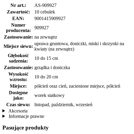
Nr art.:
AS-909927
Zawartość:
10 cebulek
EAN:
9001415909927
Numer
909927
producenta:
Zastosowanie:
na zewnątrz
uprawa gruntowa, doniczki, miski i skrzynki na
Miejsce siewu:
kwiaty (na zewnątrz)
Głębokość
10 do 15 cm
sadzenia:
Zastosowanie:
grządka i doniczka
Wysokość
10 do 20 cm
wzrostu:
Miejsce:
półcień oraz cień, zacienione miejsce, półcień
Dostępne
worek siatkowy
jako:
Czas siewu:
listopad, październik, wrzesień
Akcesoria
Informacje prawne
Pasujące produkty