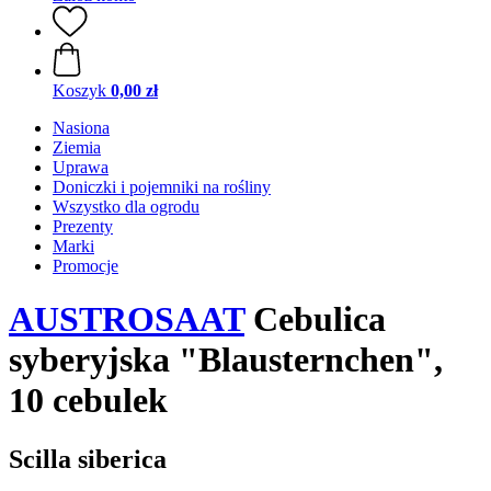
Koszyk
0,00 zł
Nasiona
Ziemia
Uprawa
Doniczki i pojemniki na rośliny
Wszystko dla ogrodu
Prezenty
Marki
Promocje
AUSTROSAAT
Cebulica
syberyjska "Blausternchen",
10 cebulek
Scilla siberica