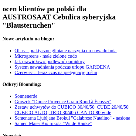
ocen klientów po polski dla
AUSTROSAAT Cebulica syberyjska
"Blausternchen"
Nowe artykułu na blogu:
Ollas – praktyczne gliniane naczynia do nawadniania
Microgreens - małe zielone cudo
Jak prawidłowo podlewać pomidory
System nawadniania podczas urlopu GARDENA
Czerwiec - Teraz czas na pielęgnację roślin
Odkryj Bloomling:
Sonnenerde
Groszek "Douce Provence Grain Rond à Écosser"
Zestaw uchwytów do CUBICO 30/40/50, CUBE 20/40/50,
CUBICO ALTO, TRIO 30/40 i CANTO 80 wide
Semenarna Ljubljana Brokuł "Calabrese Natalino" - nasiona
Samen Maier Bio rukola "Wilde Rauke"
Nowości: