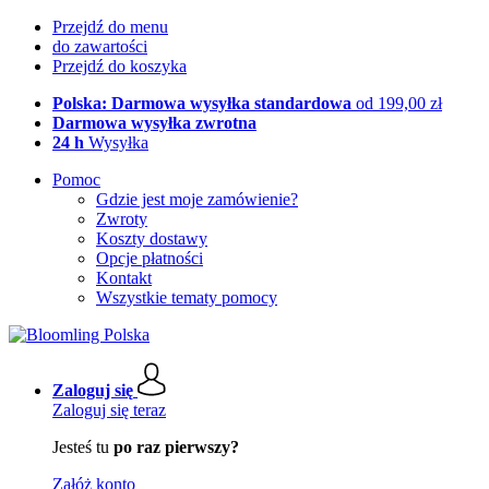
Przejdź do menu
do zawartości
Przejdź do koszyka
Polska: Darmowa wysyłka standardowa
od 199,00 zł
Darmowa wysyłka zwrotna
24 h
Wysyłka
Pomoc
Gdzie jest moje zamówienie?
Zwroty
Koszty dostawy
Opcje płatności
Kontakt
Wszystkie tematy pomocy
Zaloguj się
Zaloguj się teraz
Jesteś tu
po raz pierwszy?
Załóż konto