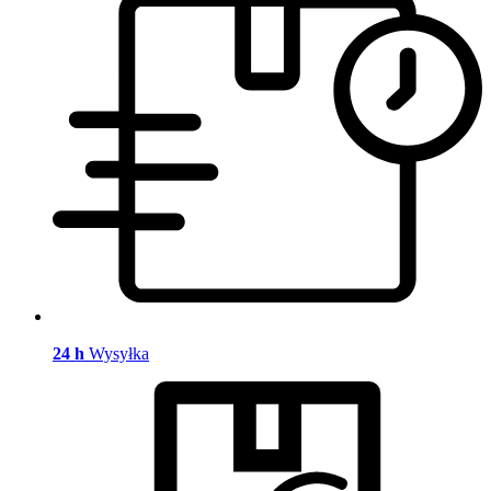
24 h
Wysyłka