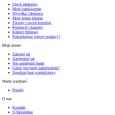
Opcje płatności
Moje zamówienie
Wysyłka i dostawa
Moje konto klienta
Zwroty i zwrot kosztów
Promocje i kupony
Klienci firmowi
Potrzebujesz więcej pomocy?
Moje konto
Zaloguj się
Zarejestruj się
Nie pamiętam hasła
Gdzie jest moje zamówienie?
Zrealizuj bon wartościowy
Warto wiedzieć
Porady
O nas
Kontakt
O bloomling