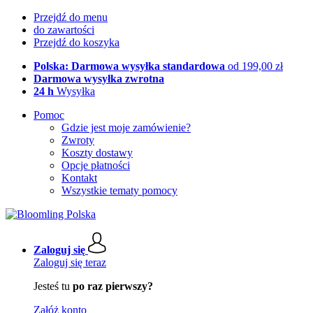
Przejdź do menu
do zawartości
Przejdź do koszyka
Polska: Darmowa wysyłka standardowa
od 199,00 zł
Darmowa wysyłka zwrotna
24 h
Wysyłka
Pomoc
Gdzie jest moje zamówienie?
Zwroty
Koszty dostawy
Opcje płatności
Kontakt
Wszystkie tematy pomocy
Zaloguj się
Zaloguj się teraz
Jesteś tu
po raz pierwszy?
Załóż konto