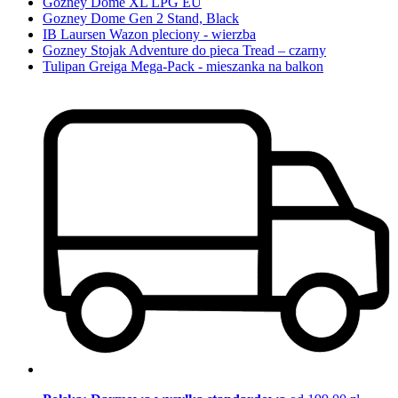
Gozney Dome XL LPG EU
Gozney Dome Gen 2 Stand, Black
IB Laursen Wazon pleciony - wierzba
Gozney Stojak Adventure do pieca Tread – czarny
Tulipan Greiga Mega-Pack - mieszanka na balkon