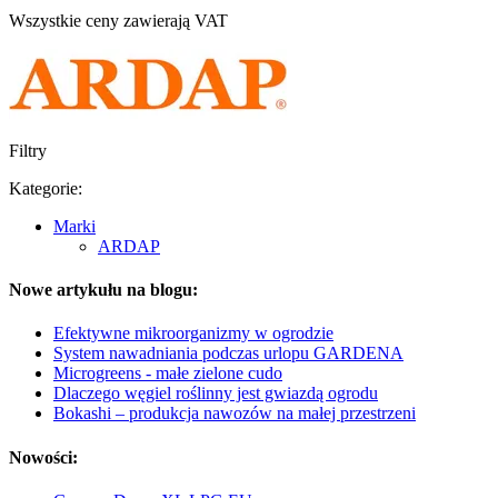
Wszystkie ceny zawierają VAT
Filtry
Kategorie:
Marki
ARDAP
Nowe artykułu na blogu:
Efektywne mikroorganizmy w ogrodzie
System nawadniania podczas urlopu GARDENA
Microgreens - małe zielone cudo
Dlaczego węgiel roślinny jest gwiazdą ogrodu
Bokashi – produkcja nawozów na małej przestrzeni
Nowości: