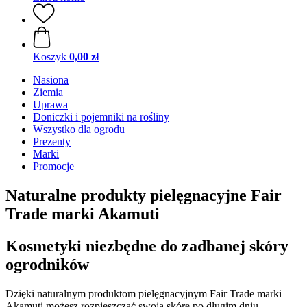
Koszyk
0,00 zł
Nasiona
Ziemia
Uprawa
Doniczki i pojemniki na rośliny
Wszystko dla ogrodu
Prezenty
Marki
Promocje
Naturalne produkty pielęgnacyjne Fair
Trade marki Akamuti
Kosmetyki niezbędne do zadbanej skóry
ogrodników
Dzięki naturalnym produktom pielęgnacyjnym Fair Trade marki
Akamuti możesz rozpieszczać swoją skórę po długim dniu