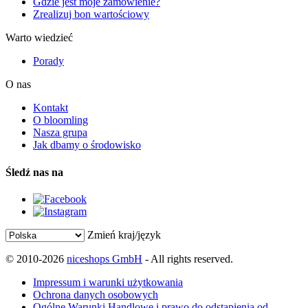
Gdzie jest moje zamówienie?
Zrealizuj bon wartościowy
Warto wiedzieć
Porady
O nas
Kontakt
O bloomling
Nasza grupa
Jak dbamy o środowisko
Śledź nas na
Zmień kraj/język
© 2010-2026
niceshops GmbH
- All rights reserved.
Impressum i warunki użytkowania
Ochrona danych osobowych
Ogólne Warunki Handlowe i prawo do odstąpienia od