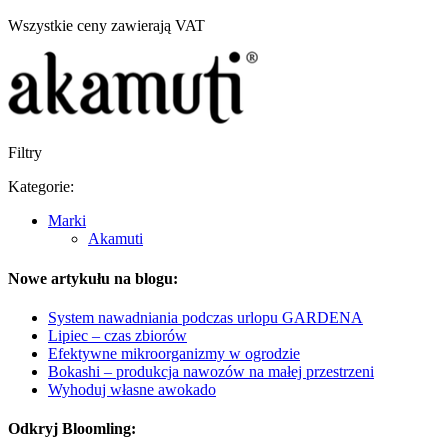
Wszystkie ceny zawierają VAT
Filtry
Kategorie:
Marki
Akamuti
Nowe artykułu na blogu:
System nawadniania podczas urlopu GARDENA
Lipiec – czas zbiorów
Efektywne mikroorganizmy w ogrodzie
Bokashi – produkcja nawozów na małej przestrzeni
Wyhoduj własne awokado
Odkryj Bloomling: