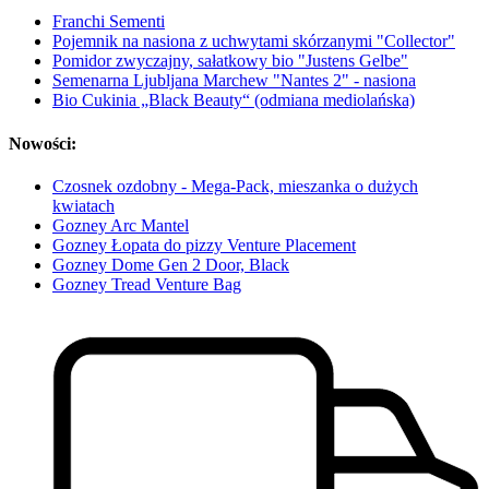
Franchi Sementi
Pojemnik na nasiona z uchwytami skórzanymi "Collector"
Pomidor zwyczajny, sałatkowy bio "Justens Gelbe"
Semenarna Ljubljana Marchew "Nantes 2" - nasiona
Bio Cukinia „Black Beauty“ (odmiana mediolańska)
Nowości:
Czosnek ozdobny - Mega-Pack, mieszanka o dużych
kwiatach
Gozney Arc Mantel
Gozney Łopata do pizzy Venture Placement
Gozney Dome Gen 2 Door, Black
Gozney Tread Venture Bag