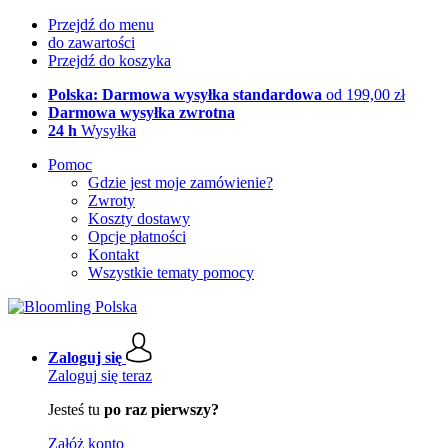
Przejdź do menu
do zawartości
Przejdź do koszyka
Polska: Darmowa wysyłka standardowa
od 199,00 zł
Darmowa wysyłka zwrotna
24 h
Wysyłka
Pomoc
Gdzie jest moje zamówienie?
Zwroty
Koszty dostawy
Opcje płatności
Kontakt
Wszystkie tematy pomocy
Zaloguj się
Zaloguj się teraz
Jesteś tu
po raz pierwszy?
Załóż konto