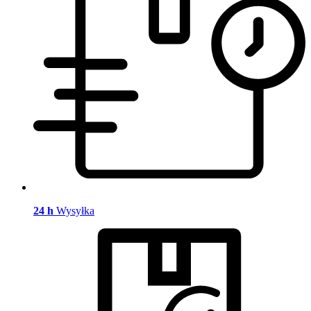
24 h
Wysyłka