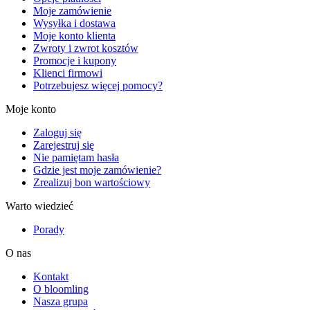
Moje zamówienie
Wysyłka i dostawa
Moje konto klienta
Zwroty i zwrot kosztów
Promocje i kupony
Klienci firmowi
Potrzebujesz więcej pomocy?
Moje konto
Zaloguj się
Zarejestruj się
Nie pamiętam hasła
Gdzie jest moje zamówienie?
Zrealizuj bon wartościowy
Warto wiedzieć
Porady
O nas
Kontakt
O bloomling
Nasza grupa