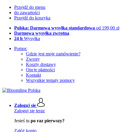
Przejdź do menu
do zawartości
Przejdź do koszyka
Polska: Darmowa wysyłka standardowa
od 199,00 zł
Darmowa wysyłka zwrotna
24 h
Wysyłka
Pomoc
Gdzie jest moje zamówienie?
Zwroty
Koszty dostawy
Opcje płatności
Kontakt
Wszystkie tematy pomocy
Zaloguj się
Zaloguj się teraz
Jesteś tu
po raz pierwszy?
Załóż konto