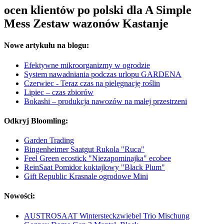
ocen klientów po polski dla A Simple
Mess Zestaw wazonów Kastanje
Nowe artykułu na blogu:
Efektywne mikroorganizmy w ogrodzie
System nawadniania podczas urlopu GARDENA
Czerwiec - Teraz czas na pielęgnację roślin
Lipiec – czas zbiorów
Bokashi – produkcja nawozów na małej przestrzeni
Odkryj Bloomling:
Garden Trading
Bingenheimer Saatgut Rukola "Ruca"
Feel Green ecostick "Niezapominajka" ecobee
ReinSaat Pomidor koktajlowy "Black Plum"
Gift Republic Krasnale ogrodowe Mini
Nowości:
AUSTROSAAT Wintersteckzwiebel Trio Mischung